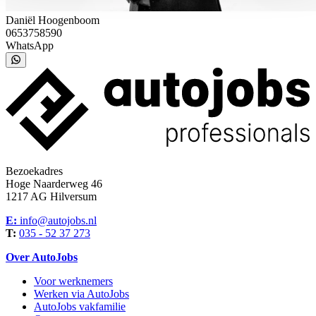
Daniël Hoogenboom
0653758590
WhatsApp
Bezoekadres
Hoge Naarderweg 46
1217 AG Hilversum
E:
info@autojobs.nl
T:
035 - 52 37 273
Over AutoJobs
Voor werknemers
Werken via AutoJobs
AutoJobs vakfamilie