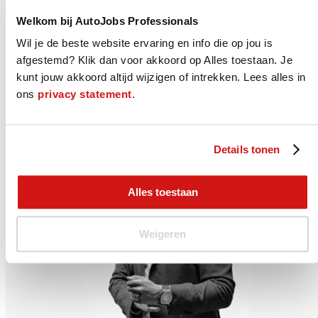
Wat we voor je doen
Welkom bij AutoJobs Professionals
We helpen je graag bij het vinden van jouw juiste nieuwe baan. Dat
Wil je de beste website ervaring en info die op jou is
kan op verschillende manieren. Je kunt bij ons aan de slag als
AutoJobs Professional, je wordt lid van onze Community en laat je
afgestemd? Klik dan voor akkoord op Alles toestaan. Je
projectmatig detacheren of uitzenden bij onze vaste relaties. Direct
kunt jouw akkoord altijd wijzigen of intrekken. Lees alles in
in dienst bij je nieuwe werkgever kan natuurlijk ook. Neem
contact
ons
privacy statement
.
met ons op of solliciteer direct op deze vacature.
0653758590
Solliciteer
Details tonen
Alles toestaan
Weigeren