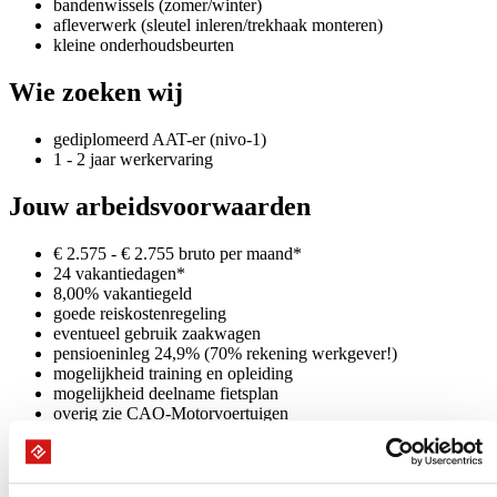
bandenwissels (zomer/winter)
afleverwerk (sleutel inleren/trekhaak monteren)
kleine onderhoudsbeurten
Wie zoeken wij
gediplomeerd AAT-er (nivo-1)
1 - 2 jaar werkervaring
Jouw arbeidsvoorwaarden
€ 2.575 - € 2.755 bruto per maand*
24 vakantiedagen*
8,00% vakantiegeld
goede reiskostenregeling
eventueel gebruik zaakwagen
pensioeninleg 24,9% (70% rekening werkgever!)
mogelijkheid training en opleiding
mogelijkheid deelname fietsplan
overig zie CAO-Motorvoertuigen
* (indicatie obv 40 - 45 urige werkweek)