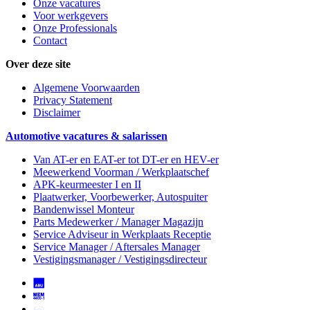
Onze vacatures
Voor werkgevers
Onze Professionals
Contact
Over deze site
Algemene Voorwaarden
Privacy Statement
Disclaimer
Automotive vacatures & salarissen
Van AT-er en EAT-er tot DT-er en HEV-er
Meewerkend Voorman
/ Werkplaatschef
APK-keurmeester I en II
Plaatwerker, Voorbewerker, Autospuiter
Bandenwissel Monteur
Parts Medewerker / Manager Magazijn
Service Adviseur
in Werkplaats Receptie
Service Manager / Aftersales Manager
Vestigingsmanager / Vestigingsdirecteur