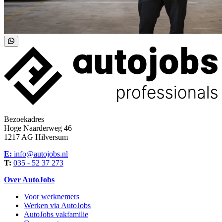
Bezoekadres
Hoge Naarderweg 46
1217 AG Hilversum
E:
info@autojobs.nl
T:
035 - 52 37 273
Over AutoJobs
Voor werknemers
Werken via AutoJobs
AutoJobs vakfamilie