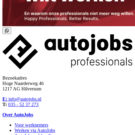
Bezoekadres
Hoge Naarderweg 46
1217 AG Hilversum
E:
info@autojobs.nl
T:
035 - 52 37 273
Over AutoJobs
Voor werknemers
Werken via AutoJobs