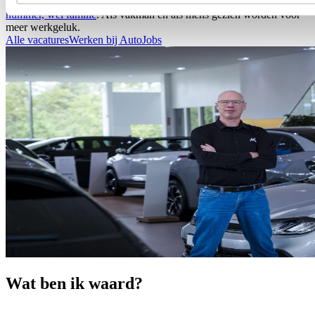
in je werk, maar in onze vaste dienst. En bij ons ben je
géén
nummer, wél familie
. Als vakman én als mens gezien worden voor
meer werkgeluk.
Alle vacatures
Werken bij AutoJobs
Wat ben ik waard?