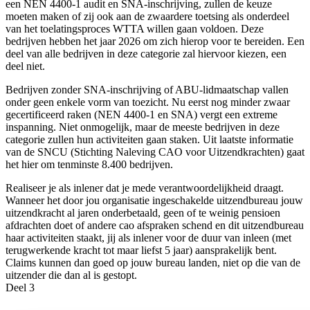
een NEN 4400-1 audit en SNA-inschrijving, zullen de keuze
moeten maken of zij ook aan de zwaardere toetsing als onderdeel
van het toelatingsproces WTTA willen gaan voldoen. Deze
bedrijven hebben het jaar 2026 om zich hierop voor te bereiden. Een
deel van alle bedrijven in deze categorie zal hiervoor kiezen, een
deel niet.
Bedrijven zonder SNA-inschrijving of ABU-lidmaatschap vallen
onder geen enkele vorm van toezicht. Nu eerst nog minder zwaar
gecertificeerd raken (NEN 4400-1 en SNA) vergt een extreme
inspanning. Niet onmogelijk, maar de meeste bedrijven in deze
categorie zullen hun activiteiten gaan staken. Uit laatste informatie
van de SNCU (Stichting Naleving CAO voor Uitzendkrachten) gaat
het hier om tenminste 8.400 bedrijven.
Realiseer je als inlener dat je mede verantwoordelijkheid draagt.
Wanneer het door jou organisatie ingeschakelde uitzendbureau jouw
uitzendkracht al jaren onderbetaald, geen of te weinig pensioen
afdrachten doet of andere cao afspraken schend en dit uitzendbureau
haar activiteiten staakt, jij als inlener voor de duur van inleen (met
terugwerkende kracht tot maar liefst 5 jaar) aansprakelijk bent.
Claims kunnen dan goed op jouw bureau landen, niet op die van de
uitzender die dan al is gestopt.
Deel 3