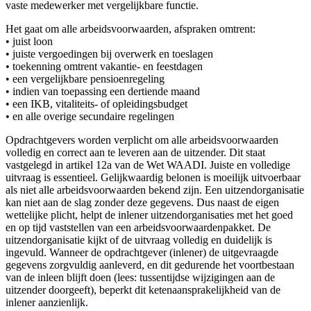
vaste medewerker met vergelijkbare functie.
Het gaat om alle arbeidsvoorwaarden, afspraken omtrent:
• juist loon
• juiste vergoedingen bij overwerk en toeslagen
• toekenning omtrent vakantie- en feestdagen
• een vergelijkbare pensioenregeling
• indien van toepassing een dertiende maand
• een IKB, vitaliteits- of opleidingsbudget
• en alle overige secundaire regelingen
Opdrachtgevers worden verplicht om alle arbeidsvoorwaarden
volledig en correct aan te leveren aan de uitzender. Dit staat
vastgelegd in artikel 12a van de Wet WAADI. Juiste en volledige
uitvraag is essentieel. Gelijkwaardig belonen is moeilijk uitvoerbaar
als niet alle arbeidsvoorwaarden bekend zijn. Een uitzendorganisatie
kan niet aan de slag zonder deze gegevens. Dus naast de eigen
wettelijke plicht, helpt de inlener uitzendorganisaties met het goed
en op tijd vaststellen van een arbeidsvoorwaardenpakket. De
uitzendorganisatie kijkt of de uitvraag volledig en duidelijk is
ingevuld. Wanneer de opdrachtgever (inlener) de uitgevraagde
gegevens zorgvuldig aanleverd, en dit gedurende het voortbestaan
van de inleen blijft doen (lees: tussentijdse wijzigingen aan de
uitzender doorgeeft), beperkt dit ketenaansprakelijkheid van de
inlener aanzienlijk.