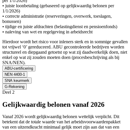
per 1/1/2026)
• juiste loonbetaling (gebaseerd op gelijkwaardig belonen per
1/1/2026)
• correcte administratie (reserveringen, overwerk, toeslagen,
bonussen)
• tijdige en juiste afdrachten (belastingdienst en pensioenfonds)
• naleving van wet en regelgeving in arbeidsrecht
Hierdoor wordt het risico voor inleners sterk en in sommige gevallen
tot vrijwel ‘0’ gereduceerd. ABU gecontroleerde bedrijven worden
structureel en diepgaand getoetst op wat zij daadwerkelijk doen, niet
enkel op wat zij zouden moeten doen (procesbeschrijving als bij
SNA/NEN).
ABU-certificering
NEN 4400-1
SNA keurmerk
G-Rekening
Deel 2
Gelijkwaardig belonen vanaf 2026
Vanaf 2026 wordt gelijkwaardig belonen wettelijk verplicht. Dit
betekent dat de totale waarde van het arbeidsvoorwaardenpakket
van een uitzendkracht minimaal gelijk moet zijn aan dat van een