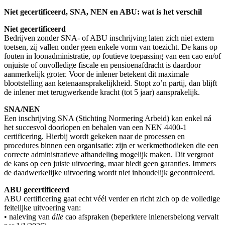
Niet gecertificeerd, SNA, NEN en ABU: wat is het verschil
Niet gecertificeerd
Bedrijven zonder SNA- of ABU inschrijving laten zich niet extern
toetsen, zij vallen onder geen enkele vorm van toezicht. De kans op
fouten in loonadministratie, op foutieve toepassing van een cao en/of
onjuiste of onvolledige fiscale en pensioenafdracht is daardoor
aanmerkelijk groter. Voor de inlener betekent dit maximale
blootstelling aan ketenaansprakelijkheid. Stopt zo’n partij, dan blijft
de inlener met terugwerkende kracht (tot 5 jaar) aansprakelijk.
SNA/NEN
Een inschrijving SNA (Stichting Normering Arbeid) kan enkel ná
het succesvol doorlopen en behalen van een NEN 4400-1
certificering. Hierbij wordt gekeken naar de processen en
procedures binnen een organisatie: zijn er werkmethodieken die een
correcte administratieve afhandeling mogelijk maken. Dit vergroot
de kans op een juiste uitvoering, maar biedt geen garanties. Immers
de daadwerkelijke uitvoering wordt niet inhoudelijk gecontroleerd.
ABU gecertificeerd
ABU certificering gaat echt véél verder en richt zich op de volledige
feitelijke uitvoering van:
• naleving van
álle
cao afspraken (beperktere inlenersbelong vervalt