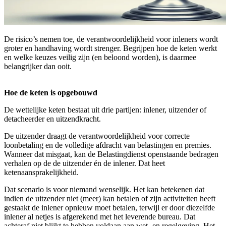
De risico’s nemen toe, de verantwoordelijkheid voor inleners wordt
groter en handhaving wordt strenger. Begrijpen hoe de keten werkt
en welke keuzes veilig zijn (en beloond worden), is daarmee
belangrijker dan ooit.
Hoe de keten is opgebouwd
De wettelijke keten bestaat uit drie partijen: inlener, uitzender of
detacheerder en uitzendkracht.
De uitzender draagt de verantwoordelijkheid voor correcte
loonbetaling en de volledige afdracht van belastingen en premies.
Wanneer dat misgaat, kan de Belastingdienst openstaande bedragen
verhalen op de de uitzender én de inlener. Dat heet
ketenaansprakelijkheid.
Dat scenario is voor niemand wenselijk. Het kan betekenen dat
indien de uitzender niet (meer) kan betalen of zijn activiteiten heeft
gestaakt de inlener opnieuw moet betalen, terwijl er door diezelfde
inlener al netjes is afgerekend met het leverende bureau. Dat
achteraf niet blijkt te hebben voldaan aan wet- en regelgeving. Het