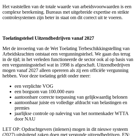
Het vaststellen van de totale waarde van arbeidsvoorwaarden is een
complexe berekening. Bureaus met uitgebreide expertise en strikte
controlesystemen zijn beter in staat om dit correct uit te voeren.
Toelatingstelsel Uitzendbedrijven vanaf 2027
Met de invoering van de Wet Toelating Terbeschikkingstelling van
Arbeidskrachten ontstaat een vergunningstelsel. We gaan dus terug
in de tijd; in het verleden functioneerde de sector ook al op basis van
een vergunningsstelsel wat in 1998 is afgeschaft. Uitzendbedrijven
mogen vanaf 2027 alleen opereren als zij een officiële vergunning
hebben. Voor deze toelating geldt onder meer:
een verplichte VOG
een borgsom van 100.000 euro
aantoonbare correcte toepassing van gelijkwaardig belonen
aantoonbaar juiste en volledige afdracht van belastingen en
premies
jaarlijkse controle op naleving van het normenkader WTTA
door NAU
LET OP: Opdrachtgevers (inleners) mogen in dit nieuwe systeem
(2027) uitsluitend zaken doen met vergunde uitzendbedrijven. EN: