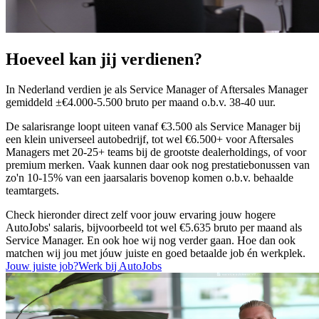
Hoeveel kan jij verdienen?
In Nederland verdien je als Service Manager of Aftersales Manager
gemiddeld ±€4.000-5.500 bruto per maand o.b.v. 38-40 uur.
De salarisrange loopt uiteen vanaf €3.500 als Service Manager bij
een klein universeel autobedrijf, tot wel €6.500+ voor Aftersales
Managers met 20-25+ teams bij de grootste dealerholdings, of voor
premium merken. Vaak kunnen daar ook nog prestatiebonussen van
zo'n 10-15% van een jaarsalaris bovenop komen o.b.v. behaalde
teamtargets.
Check hieronder direct zelf voor jouw ervaring jouw hogere
AutoJobs' salaris, bijvoorbeeld tot wel €5.635 bruto per maand als
Service Manager. En ook hoe wij nog verder gaan. Hoe dan ook
matchen wij jou met jóuw juiste en goed betaalde job én werkplek.
Jouw juiste job?
Werk bij AutoJobs