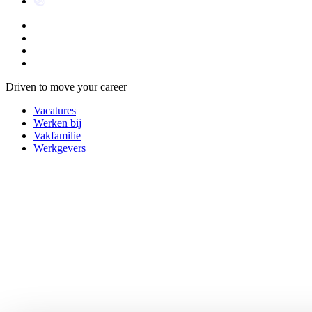
Driven to move your career
Vacatures
Werken bij
Vakfamilie
Werkgevers