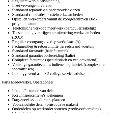
Reguliere werkplaatsplanning
Inzet vervangend vervoer
Standaard reparatie-en onderhoudadviezen
Standaard calculaties herstelwerkzaamheden
Opstellen werkorders vanuit de voorgeschreven DM-
programmatuur
Telefonische verkoop meerwerk (particulier/zakelijk)
Toestemming verkrijgen ter uitvoering werkzaamheden
(ROB)
Regulier voortgangsoverleg werkplaats (∆)
Factuuruitleg & retouruitgifte gereedstaand voertuig
Standaard facturatie (baliefacturen)
Standaard garantievoorbereiding (balie)
Complexe facturatie (specialistisch en veelomvattend)
Volledige garantieclaims indienen bij fabriek (complexer en
specialistisch)
Leidinggevend aan > 2 collega service adviseurs
Parts Medewerker, Operationeel
Inkoop/facturatie van delen
Kortingspercentage's toekennen
Dag-/week-/spoedorders plaatsen
Voorcalculatie delen (prijsopgave maken)
Onderdelen op werkorder sorteren (werkvoorbereiding)