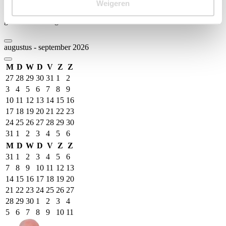
Weigeren
Onze Professional is de komende 16 weken beschikbaar op groen
gemarkeerde dagen.
augustus - september 2026
M
D
W
D
V
Z
Z
27
28
29
30
31
1
2
3
4
5
6
7
8
9
10
11
12
13
14
15
16
17
18
19
20
21
22
23
24
25
26
27
28
29
30
31
1
2
3
4
5
6
M
D
W
D
V
Z
Z
31
1
2
3
4
5
6
7
8
9
10
11
12
13
14
15
16
17
18
19
20
21
22
23
24
25
26
27
28
29
30
1
2
3
4
5
6
7
8
9
10
11
Event Date, augustus - september 2026