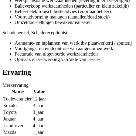
Werkplaatsbalie werkzaamheden (levering intern verzorgen)
Balieverkoop werkzaamheden (particulier en klein zakelijk)
Beheer elektronisch besteladvies (voorraadbeheer)
Voorraadvorming managen (aantallen/dead stock)
Omzetdoelstellingen bewaken/realiseren
Schadeherstel, Schadereceptionist
Aanname- en inplannen van werk tbv plaatwerkerij / spuiterij
Voortgangs- en eindcontrole van aangenomen werk
Facturatie van uitgevoerde werkzaamheden
Opmaak en verwerking van 'akte van cessies'
Ervaring
Merkervaring
Name
Value
Toeleverancier
12 jaar
Suzuki
3 jaar
Toyota
3 jaar
Jaguar
4 jaar
Landrover
4 jaar
Mazda
1 jaar