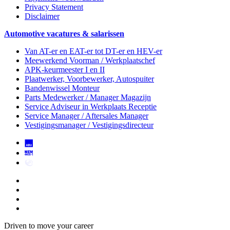
Privacy Statement
Disclaimer
Automotive vacatures & salarissen
Van AT-er en EAT-er tot DT-er en HEV-er
Meewerkend Voorman
/ Werkplaatschef
APK-keurmeester I en II
Plaatwerker, Voorbewerker, Autospuiter
Bandenwissel Monteur
Parts Medewerker / Manager Magazijn
Service Adviseur
in Werkplaats Receptie
Service Manager / Aftersales Manager
Vestigingsmanager / Vestigingsdirecteur
Driven to move your career