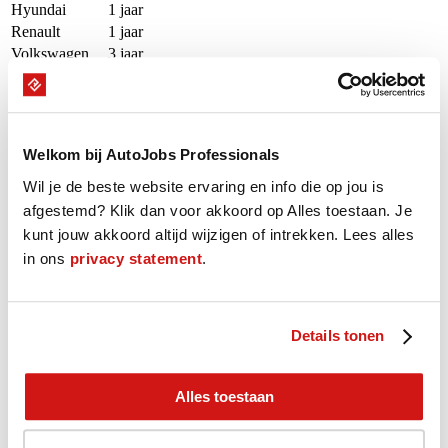
Hyundai
1 jaar
Renault
1 jaar
Volkswagen
3 jaar
Audi
3 jaar
Porsche
1 jaar
Software
Name
Value
Welkom bij AutoJobs Professionals
CarIT icm Toyota
3 jaar
Techdoc icm Toyota
3 jaar
Wil je de beste website ervaring en info die op jou is
Toyota Dealer Portal icm Toyota
3 jaar
afgestemd? Klik dan voor akkoord op Alles toestaan. Je
CarIT i.c.m. Jaguar
4 jaar
kunt jouw akkoord altijd wijzigen of intrekken. Lees alles
CarIT i.c.m. Land-Rover
4 jaar
in ons
privacy statement
.
EVA icm Renault
1 jaar
Autoline icm VAG
3 jaar
ElsaPro icm VAG
3 jaar
Details tonen
ETKA icm VAG
3 jaar
One Eye
1 jaar
MOBO
1 jaar
Alles toestaan
Beschikbaarheid