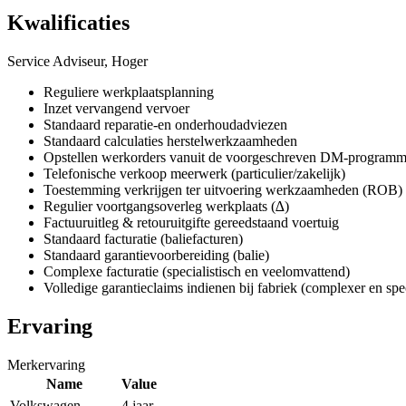
Kwalificaties
Service Adviseur, Hoger
Reguliere werkplaatsplanning
Inzet vervangend vervoer
Standaard reparatie-en onderhoudadviezen
Standaard calculaties herstelwerkzaamheden
Opstellen werkorders vanuit de voorgeschreven DM-programm
Telefonische verkoop meerwerk (particulier/zakelijk)
Toestemming verkrijgen ter uitvoering werkzaamheden (ROB)
Regulier voortgangsoverleg werkplaats (∆)
Factuuruitleg & retouruitgifte gereedstaand voertuig
Standaard facturatie (baliefacturen)
Standaard garantievoorbereiding (balie)
Complexe facturatie (specialistisch en veelomvattend)
Volledige garantieclaims indienen bij fabriek (complexer en spec
Ervaring
Merkervaring
Name
Value
Volkswagen
4 jaar