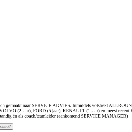
n switch gemaakt naar SERVICE ADVIES. Inmiddels volstrekt ALL
VOLVO (2 jaar), FORD (5 jaar), RENAULT (1 jaar) en meest recent
lfstandig én als coach/teamleider (aankomend SERVICE MANAGER)
resse?