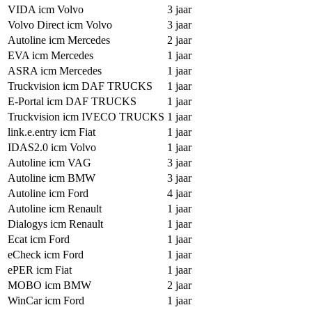
VIDA icm Volvo
3 jaar
Volvo Direct icm Volvo
3 jaar
Autoline icm Mercedes
2 jaar
EVA icm Mercedes
1 jaar
ASRA icm Mercedes
1 jaar
Truckvision icm DAF TRUCKS
1 jaar
E-Portal icm DAF TRUCKS
1 jaar
Truckvision icm IVECO TRUCKS
1 jaar
link.e.entry icm Fiat
1 jaar
IDAS2.0 icm Volvo
1 jaar
Autoline icm VAG
3 jaar
Autoline icm BMW
3 jaar
Autoline icm Ford
4 jaar
Autoline icm Renault
1 jaar
Dialogys icm Renault
1 jaar
Ecat icm Ford
1 jaar
eCheck icm Ford
1 jaar
ePER icm Fiat
1 jaar
MOBO icm BMW
2 jaar
WinCar icm Ford
1 jaar