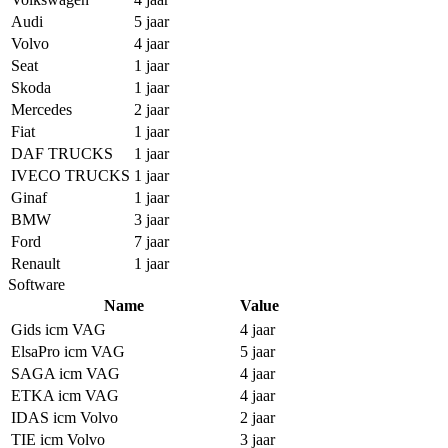
Audi
5 jaar
Volvo
4 jaar
Seat
1 jaar
Skoda
1 jaar
Mercedes
2 jaar
Fiat
1 jaar
DAF TRUCKS
1 jaar
IVECO TRUCKS
1 jaar
Ginaf
1 jaar
BMW
3 jaar
Ford
7 jaar
Renault
1 jaar
Software
Name
Value
Gids icm VAG
4 jaar
ElsaPro icm VAG
5 jaar
SAGA icm VAG
4 jaar
ETKA icm VAG
4 jaar
IDAS icm Volvo
2 jaar
TIE icm Volvo
3 jaar