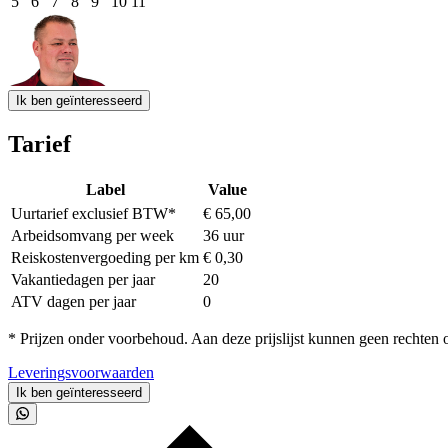
5
6
7
8
9
10
11
Event Date, augustus - september 2026
Ik ben geïnteresseerd
Tarief
Label
Value
Uurtarief exclusief BTW*
€ 65,00
Arbeidsomvang per week
36 uur
Reiskostenvergoeding per km
€ 0,30
Vakantiedagen per jaar
20
ATV dagen per jaar
0
* Prijzen onder voorbehoud. Aan deze prijslijst kunnen geen rechten
Leveringsvoorwaarden
Ik ben geïnteresseerd