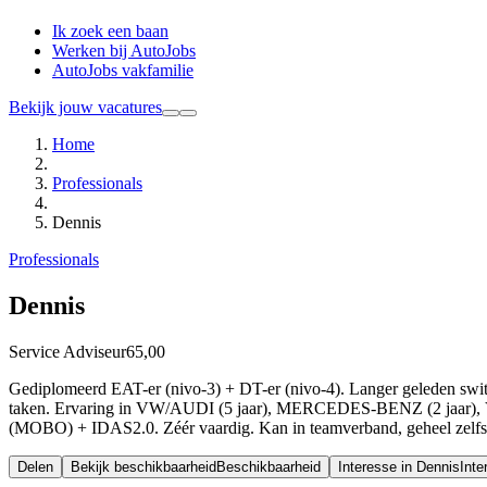
Ik zoek een baan
Werken bij AutoJobs
AutoJobs vakfamilie
Bekijk jouw vacatures
Home
Professionals
Dennis
Professionals
Dennis
Service Adviseur
65,00
Gediplomeerd EAT-er (nivo-3) + DT-er (nivo-4). Langer gelede
taken. Ervaring in VW/AUDI (5 jaar), MERCEDES-BENZ (2 jaar), 
(MOBO) + IDAS2.0. Zéér vaardig. Kan in teamverband, geheel ze
Delen
Bekijk beschikbaarheid
Beschikbaarheid
Interesse in Dennis
Inte