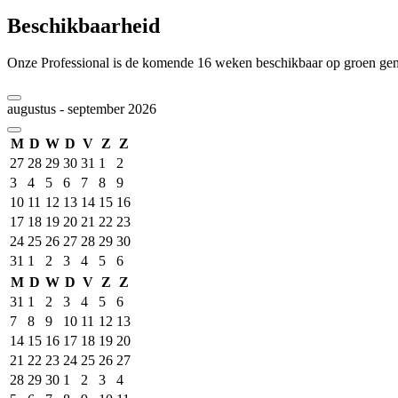
Beschikbaarheid
Onze Professional is de komende 16 weken beschikbaar op groen ge
augustus - september 2026
M
D
W
D
V
Z
Z
27
28
29
30
31
1
2
3
4
5
6
7
8
9
10
11
12
13
14
15
16
17
18
19
20
21
22
23
24
25
26
27
28
29
30
31
1
2
3
4
5
6
M
D
W
D
V
Z
Z
31
1
2
3
4
5
6
7
8
9
10
11
12
13
14
15
16
17
18
19
20
21
22
23
24
25
26
27
28
29
30
1
2
3
4