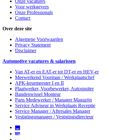
Onze vacatures
Voor werkgevers
Onze Professionals
Contact
Over deze site
Algemene Voorwaarden
Privacy Statement
Disclaimer
Automotive vacatures & salarissen
Van AT-er en EAT-er tot DT-er en HEV-er
Meewerkend Voorman
/ Werkplaatschef
APK-keurmeester I en II
Plaatwerker, Voorbewerker, Autospuiter
Bandenwissel Monteur
Parts Medewerker / Manager Magazijn
Service Adviseur
in Werkplaats Receptie
Service Manager / Aftersales Manager
Vestigingsmanager / Vestigingsdirecteur