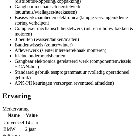
(distributie/koppeling/koppakking)
Gangbaar mechanisch herstelwerk
(stuurhuis/wiellagers/steekassen)
Basiswerkzaamheden elektronica (lampje vervangen/kleine
storing verhelpen)
Complexer mechanisch herstelwerk (uit- en inbouw bakken &
motoren)
0-beurten (wassen/tanken/matten)
Bandenwissels (zomer/winter)
Afleverwerk (sleutel inleren/trekhaak monteren)
Kleine onderhoudsbeurten
Gangbaar elektronica gerelateerd werk (componentenwissels
+ CAN-bus)
Standaard gebruik testprogrammatuur (volledig operationeel
gebruik)
APK-I/II keuringen verzorgen (eventueel afmelden)
Ervaring
Merkervaring
Name
Value
Universeel
14 jaar
BMW
2 jaar
Software