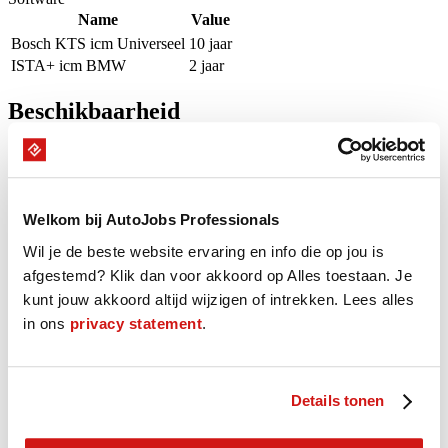
Name
Value
Bosch KTS icm Universeel
10 jaar
ISTA+ icm BMW
2 jaar
Beschikbaarheid
Onze Professional is de komende 16 weken beschikbaar op groen
gemarkeerde dagen.
Welkom bij AutoJobs Professionals
augustus - september 2026
Wil je de beste website ervaring en info die op jou is
M
D
W
D
V
Z
Z
afgestemd? Klik dan voor akkoord op Alles toestaan. Je
27
28
29
30
31
1
2
kunt jouw akkoord altijd wijzigen of intrekken. Lees alles
3
4
5
6
7
8
9
in ons
privacy statement
.
10
11
12
13
14
15
16
17
18
19
20
21
22
23
24
25
26
27
28
29
30
31
1
2
3
4
5
6
Details tonen
M
D
W
D
V
Z
Z
31
1
2
3
4
5
6