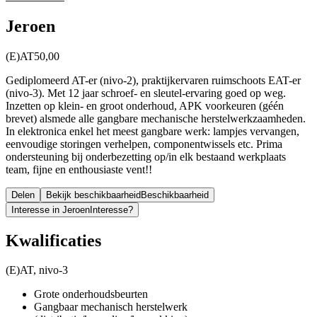
Jeroen
(E)AT
50,00
Gediplomeerd AT-er (nivo-2), praktijkervaren ruimschoots EAT-er
(nivo-3). Met 12 jaar schroef- en sleutel-ervaring goed op weg.
Inzetten op klein- en groot onderhoud, APK voorkeuren (géén
brevet) alsmede alle gangbare mechanische herstelwerkzaamheden.
In elektronica enkel het meest gangbare werk: lampjes vervangen,
eenvoudige storingen verhelpen, componentwissels etc. Prima
ondersteuning bij onderbezetting op/in elk bestaand werkplaats
team, fijne en enthousiaste vent!!
Delen
Bekijk beschikbaarheid
Beschikbaarheid
Interesse in Jeroen
Interesse?
Kwalificaties
(E)AT, nivo-3
Grote onderhoudsbeurten
Gangbaar mechanisch herstelwerk