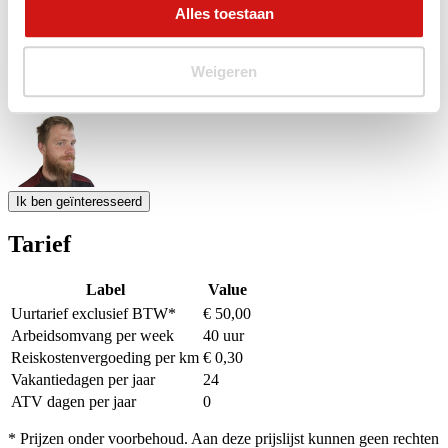
Alles toestaan
7
8
9
10
11
12
13
14
15
16
17
18
19
20
21
22
23
24
25
26
27
Weigeren
28
29
30
1
2
3
4
5
6
7
8
9
10
11
Event Date, augustus - september 2026
Ik ben geïnteresseerd
Tarief
Label
Value
Uurtarief exclusief BTW*
€ 50,00
Arbeidsomvang per week
40 uur
Reiskostenvergoeding per km
€ 0,30
Vakantiedagen per jaar
24
ATV dagen per jaar
0
* Prijzen onder voorbehoud. Aan deze prijslijst kunnen geen rechten