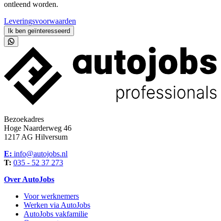
ontleend worden.
Leveringsvoorwaarden
Ik ben geïnteresseerd
Bezoekadres
Hoge Naarderweg 46
1217 AG Hilversum
E:
info@autojobs.nl
T:
035 - 52 37 273
Over AutoJobs
Voor werknemers
Werken via AutoJobs
AutoJobs vakfamilie