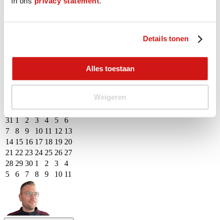
in ons
privacy statement
.
augustus - september 2026
M
D
W
D
V
Z
Z
Details tonen
27
28
29
30
31
1
2
3
4
5
6
7
8
9
10
11
12
13
14
15
16
Alles toestaan
17
18
19
20
21
22
23
24
25
26
27
28
29
30
Weigeren
31
1
2
3
4
5
6
M
D
W
D
V
Z
Z
31
1
2
3
4
5
6
7
8
9
10
11
12
13
14
15
16
17
18
19
20
21
22
23
24
25
26
27
28
29
30
1
2
3
4
5
6
7
8
9
10
11
Event Date, augustus - september 2026