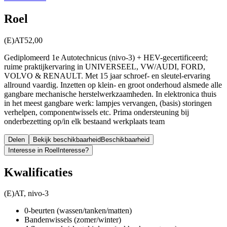
Roel
(E)AT
52,00
Gediplomeerd 1e Autotechnicus (nivo-3) + HEV-gecertificeerd;
ruime praktijkervaring in UNIVERSEEL, VW/AUDI, FORD,
VOLVO & RENAULT. Met 15 jaar schroef- en sleutel-ervaring
allround vaardig. Inzetten op klein- en groot onderhoud alsmede alle
gangbare mechanische herstelwerkzaamheden. In elektronica thuis
in het meest gangbare werk: lampjes vervangen, (basis) storingen
verhelpen, componentwissels etc. Prima ondersteuning bij
onderbezetting op/in elk bestaand werkplaats team
Delen
Bekijk beschikbaarheid
Beschikbaarheid
Interesse in Roel
Interesse?
Kwalificaties
(E)AT, nivo-3
0-beurten (wassen/tanken/matten)
Bandenwissels (zomer/winter)