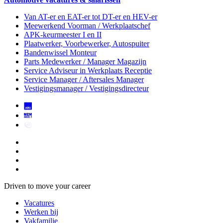
Van AT-er en EAT-er tot DT-er en HEV-er
Meewerkend Voorman
/ Werkplaatschef
APK-keurmeester I en II
Plaatwerker, Voorbewerker, Autospuiter
Bandenwissel Monteur
Parts Medewerker / Manager Magazijn
Service Adviseur
in Werkplaats Receptie
Service Manager / Aftersales Manager
Vestigingsmanager / Vestigingsdirecteur
Driven to move your career
Vacatures
Werken bij
Vakfamilie