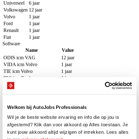
Universeel
6 jaar
Volkswagen
12 jaar
Volvo
1 jaar
Ford
1 jaar
Renault
1 jaar
Fiat
1 jaar
Software
Name
Value
ODIS icm VAG
12 jaar
VIDA icm Volvo
1 jaar
TIE icm Volvo
1 jaar
IDS icm Ford
1 jaar
ETIS icm Ford
1 jaar
EXAMINER Smart icm Fiat
1 jaar
Bosch KTS icm Universeel
5 jaar
Welkom bij AutoJobs Professionals
Beschikbaarheid
Wil je de beste website ervaring en info die op jou is
afgestemd? Klik dan voor akkoord op Alles toestaan. Je
Onze Professional is de komende 16 weken beschikbaar op groen
gemarkeerde dagen.
kunt jouw akkoord altijd wijzigen of intrekken. Lees alles