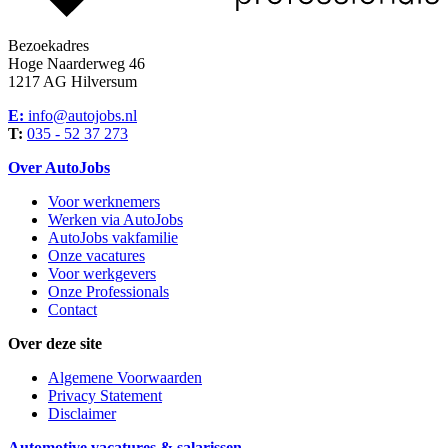
Bezoekadres
Hoge Naarderweg 46
1217 AG Hilversum
E:
info@autojobs.nl
T:
035 - 52 37 273
Over AutoJobs
Voor werknemers
Werken via AutoJobs
AutoJobs vakfamilie
Onze vacatures
Voor werkgevers
Onze Professionals
Contact
Over deze site
Algemene Voorwaarden
Privacy Statement
Disclaimer
Automotive vacatures & salarissen