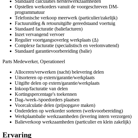
Standaard calculaties herstelwerkzaamheden
Opstellen werkorders vanuit de voorgeschreven DM-
programmatuur
Telefonische verkoop meerwerk (particulier/zakelijk)
Factuuruitleg & retouruitgifte gereedstaand voertuig
Standaard facturatie (baliefacturen)
Inzet vervangend vervoer
Regulier voortgangsoverleg werkplaats (∆)
Complexe facturatie (specialistisch en veelomvattend)
Standaard garantievoorbereiding (balie)
Parts Medewerker, Operationeel
Alloceren/verwerken (nacht) belevering delen
Uitsorteren op extern/garantie/werkplaats
Uitgifte delen op extern/garantie/werkplaats
Inkoop/facturatie van delen
Kortingspercentage's toekennen
Dag-/week-/spoedorders plaatsen
Voorcalculatie delen (prijsopgave maken)
Onderdelen op werkorder sorteren (werkvoorbereiding)
Werkplaatsbalie werkzaamheden (levering intern verzorgen)
Balieverkoop werkzaamheden (particulier en klein zakelijk)
Ervaring