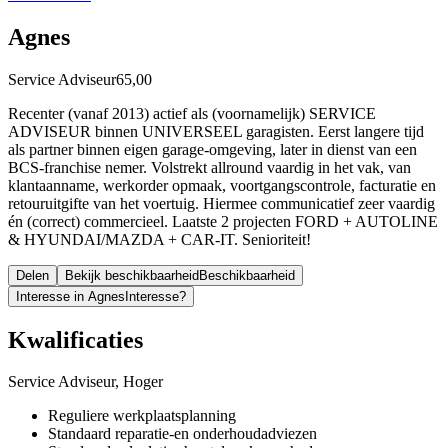
Agnes
Service Adviseur
65,00
Recenter (vanaf 2013) actief als (voornamelijk) SERVICE
ADVISEUR binnen UNIVERSEEL garagisten. Eerst langere tijd
als partner binnen eigen garage-omgeving, later in dienst van een
BCS-franchise nemer. Volstrekt allround vaardig in het vak, van
klantaanname, werkorder opmaak, voortgangscontrole, facturatie en
retouruitgifte van het voertuig. Hiermee communicatief zeer vaardig
én (correct) commercieel. Laatste 2 projecten FORD + AUTOLINE
& HYUNDAI/MAZDA + CAR-IT. Senioriteit!
Delen
Bekijk beschikbaarheid
Beschikbaarheid
Interesse in Agnes
Interesse?
Kwalificaties
Service Adviseur, Hoger
Reguliere werkplaatsplanning
Standaard reparatie-en onderhoudadviezen