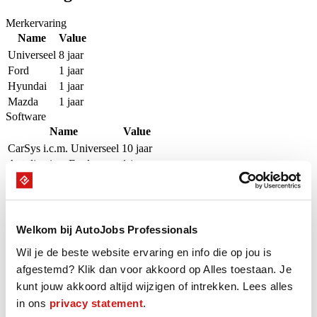
Merkervaring
Name
Value
Universeel
8 jaar
Ford
1 jaar
Hyundai
1 jaar
Mazda
1 jaar
Software
Name
Value
CarSys i.c.m. Universeel
10 jaar
Autoline icm Ford
1 jaar
CarIT icm Hyundai
1 jaar
CarIT icm Mazda
1 jaar
Beschikbaarheid
Welkom bij AutoJobs Professionals
Wil je de beste website ervaring en info die op jou is
Onze Professional is de komende 16 weken beschikbaar op groen
afgestemd? Klik dan voor akkoord op Alles toestaan. Je
gemarkeerde dagen.
kunt jouw akkoord altijd wijzigen of intrekken. Lees alles
in ons
privacy statement
.
augustus - september 2026