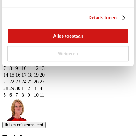
M
D
W
D
V
Z
Z
27
28
29
30
31
1
2
Details tonen
3
4
5
6
7
8
9
10
11
12
13
14
15
16
17
18
19
20
21
22
23
Alles toestaan
24
25
26
27
28
29
30
31
1
2
3
4
5
6
Weigeren
M
D
W
D
V
Z
Z
31
1
2
3
4
5
6
7
8
9
10
11
12
13
14
15
16
17
18
19
20
21
22
23
24
25
26
27
28
29
30
1
2
3
4
5
6
7
8
9
10
11
Event Date, augustus - september 2026
Ik ben geïnteresseerd