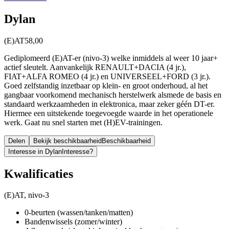
Dylan
(E)AT
58,00
Gediplomeerd (E)AT-er (nivo-3) welke inmiddels al weer 10 jaar+
actief sleutelt. Aanvankelijk RENAULT+DACIA (4 jr.),
FIAT+ALFA ROMEO (4 jr.) en UNIVERSEEL+FORD (3 jr.).
Goed zelfstandig inzetbaar op klein- en groot onderhoud, al het
gangbaar voorkomend mechanisch herstelwerk alsmede de basis en
standaard werkzaamheden in elektronica, maar zeker géén DT-er.
Hiermee een uitstekende toegevoegde waarde in het operationele
werk. Gaat nu snel starten met (H)EV-trainingen.
Delen
Bekijk beschikbaarheid
Beschikbaarheid
Interesse in Dylan
Interesse?
Kwalificaties
(E)AT, nivo-3
0-beurten (wassen/tanken/matten)
Bandenwissels (zomer/winter)