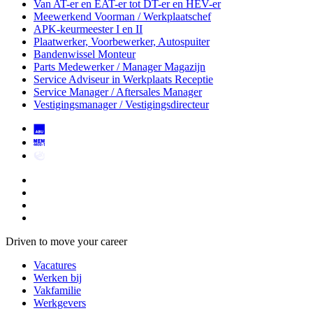
Van AT-er en EAT-er tot DT-er en HEV-er
Meewerkend Voorman
/ Werkplaatschef
APK-keurmeester I en II
Plaatwerker, Voorbewerker, Autospuiter
Bandenwissel Monteur
Parts Medewerker / Manager Magazijn
Service Adviseur
in Werkplaats Receptie
Service Manager / Aftersales Manager
Vestigingsmanager / Vestigingsdirecteur
Driven to move your career
Vacatures
Werken bij
Vakfamilie
Werkgevers