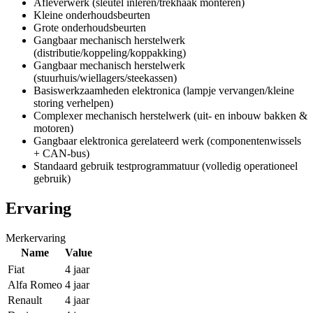
Afleverwerk (sleutel inleren/trekhaak monteren)
Kleine onderhoudsbeurten
Grote onderhoudsbeurten
Gangbaar mechanisch herstelwerk
(distributie/koppeling/koppakking)
Gangbaar mechanisch herstelwerk
(stuurhuis/wiellagers/steekassen)
Basiswerkzaamheden elektronica (lampje vervangen/kleine
storing verhelpen)
Complexer mechanisch herstelwerk (uit- en inbouw bakken &
motoren)
Gangbaar elektronica gerelateerd werk (componentenwissels
+ CAN-bus)
Standaard gebruik testprogrammatuur (volledig operationeel
gebruik)
Ervaring
Merkervaring
Name
Value
Fiat
4 jaar
Alfa Romeo
4 jaar
Renault
4 jaar