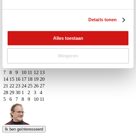
M
D
W
D
V
Z
Z
27
28
29
30
31
1
2
Details tonen
3
4
5
6
7
8
9
10
11
12
13
14
15
16
Alles toestaan
17
18
19
20
21
22
23
24
25
26
27
28
29
30
31
1
2
3
4
5
6
Weigeren
M
D
W
D
V
Z
Z
31
1
2
3
4
5
6
7
8
9
10
11
12
13
14
15
16
17
18
19
20
21
22
23
24
25
26
27
28
29
30
1
2
3
4
5
6
7
8
9
10
11
Event Date, augustus - september 2026
Ik ben geïnteresseerd