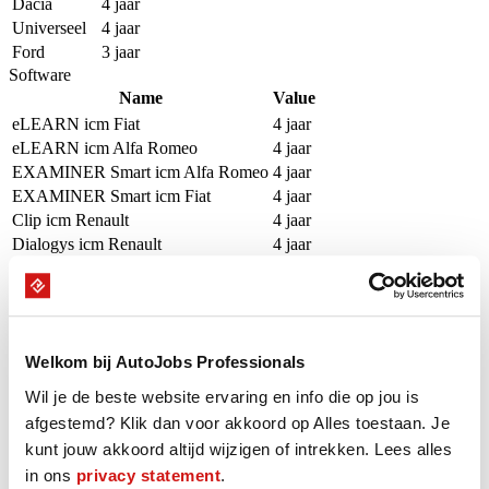
Dacia
4 jaar
Universeel
4 jaar
Ford
3 jaar
Software
Name
Value
eLEARN icm Fiat
4 jaar
eLEARN icm Alfa Romeo
4 jaar
EXAMINER Smart icm Alfa Romeo
4 jaar
EXAMINER Smart icm Fiat
4 jaar
Clip icm Renault
4 jaar
Dialogys icm Renault
4 jaar
Infotech icm Renault
4 jaar
Renault.net icm Renault
4 jaar
Bosch KTS icm Universeel
3 jaar
Beschikbaarheid
Welkom bij AutoJobs Professionals
Wil je de beste website ervaring en info die op jou is
Onze Professional is de komende 16 weken beschikbaar op groen
afgestemd? Klik dan voor akkoord op Alles toestaan. Je
gemarkeerde dagen.
kunt jouw akkoord altijd wijzigen of intrekken. Lees alles
in ons
privacy statement
.
augustus - september 2026