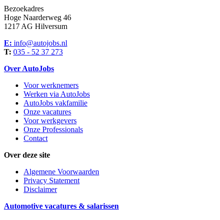
Bezoekadres
Hoge Naarderweg 46
1217 AG Hilversum
E:
info@autojobs.nl
T:
035 - 52 37 273
Over AutoJobs
Voor werknemers
Werken via AutoJobs
AutoJobs vakfamilie
Onze vacatures
Voor werkgevers
Onze Professionals
Contact
Over deze site
Algemene Voorwaarden
Privacy Statement
Disclaimer
Automotive vacatures & salarissen