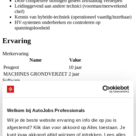
Deze complexere storingen geheel zelfstandig verhelpen
Leidinggevend aan andere technici (voorman/meewerkend
chef)
Kennis van hybride-techniek (operationeel vaardig/inzetbaar)
HV-systemen onderbreken en controleren op
spanningsloosheid
Ervaring
Merkervaring
Name
Value
Peugeot
10 jaar
MACHINES GRONDVERZET
2 jaar
Software
Name
Value
EVA icm Peugeot
10 jaar
DiagBox icm Peugeot
10 jaar
Microsoft
3 jaar
Welkom bij AutoJobs Professionals
Beschikbaarheid
Wil je de beste website ervaring en info die op jou is
afgestemd? Klik dan voor akkoord op Alles toestaan. Je
Onze Professional is de komende 16 weken beschikbaar op groen
kunt jouw akkoord altijd wijzigen of intrekken. Lees alles