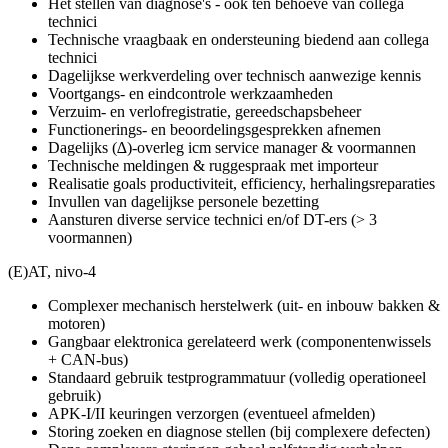
Het stellen van diagnose's - ook ten behoeve van collega
technici
Technische vraagbaak en ondersteuning biedend aan collega
technici
Dagelijkse werkverdeling over technisch aanwezige kennis
Voortgangs- en eindcontrole werkzaamheden
Verzuim- en verlofregistratie, gereedschapsbeheer
Functionerings- en beoordelingsgesprekken afnemen
Dagelijks (∆)-overleg icm service manager & voormannen
Technische meldingen & ruggespraak met importeur
Realisatie goals productiviteit, efficiency, herhalingsreparaties
Invullen van dagelijkse personele bezetting
Aansturen diverse service technici en/of DT-ers (> 3
voormannen)
(E)AT, nivo-4
Complexer mechanisch herstelwerk (uit- en inbouw bakken &
motoren)
Gangbaar elektronica gerelateerd werk (componentenwissels
+ CAN-bus)
Standaard gebruik testprogrammatuur (volledig operationeel
gebruik)
APK-I/II keuringen verzorgen (eventueel afmelden)
Storing zoeken en diagnose stellen (bij complexere defecten)