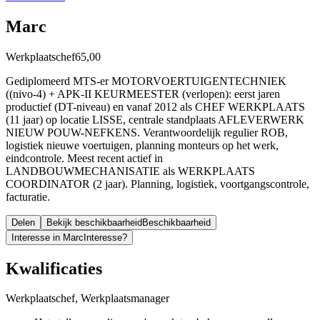
Marc
Werkplaatschef
65,00
Gediplomeerd MTS-er MOTORVOERTUIGENTECHNIEK
((nivo-4) + APK-II KEURMEESTER (verlopen): eerst jaren
productief (DT-niveau) en vanaf 2012 als CHEF WERKPLAATS
(11 jaar) op locatie LISSE, centrale standplaats AFLEVERWERK
NIEUW POUW-NEFKENS. Verantwoordelijk regulier ROB,
logistiek nieuwe voertuigen, planning monteurs op het werk,
eindcontrole. Meest recent actief in
LANDBOUWMECHANISATIE als WERKPLAATS
COORDINATOR (2 jaar). Planning, logistiek, voortgangscontrole,
facturatie.
Delen
Bekijk beschikbaarheid
Beschikbaarheid
Interesse in Marc
Interesse?
Kwalificaties
Werkplaatschef, Werkplaatsmanager