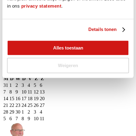
gemarkeerde dagen.
in ons
privacy statement
.
augustus - september 2026
Details tonen
M
D
W
D
V
Z
Z
27
28
29
30
31
1
2
3
4
5
6
7
8
9
Alles toestaan
10
11
12
13
14
15
16
17
18
19
20
21
22
23
24
25
26
27
28
29
30
Weigeren
31
1
2
3
4
5
6
M
D
W
D
V
Z
Z
31
1
2
3
4
5
6
7
8
9
10
11
12
13
14
15
16
17
18
19
20
21
22
23
24
25
26
27
28
29
30
1
2
3
4
5
6
7
8
9
10
11
Event Date, augustus - september 2026