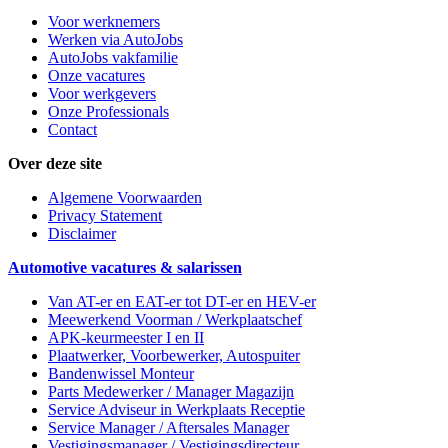
Voor werknemers
Werken via AutoJobs
AutoJobs vakfamilie
Onze vacatures
Voor werkgevers
Onze Professionals
Contact
Over deze site
Algemene Voorwaarden
Privacy Statement
Disclaimer
Automotive vacatures & salarissen
Van AT-er en EAT-er tot DT-er en HEV-er
Meewerkend Voorman
/ Werkplaatschef
APK-keurmeester I en II
Plaatwerker, Voorbewerker, Autospuiter
Bandenwissel Monteur
Parts Medewerker / Manager Magazijn
Service Adviseur
in Werkplaats Receptie
Service Manager / Aftersales Manager
Vestigingsmanager / Vestigingsdirecteur