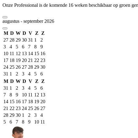
Onze Professional is de komende 16 weken beschikbaar op groen ge
augustus - september 2026
M
D
W
D
V
Z
Z
27
28
29
30
31
1
2
3
4
5
6
7
8
9
10
11
12
13
14
15
16
17
18
19
20
21
22
23
24
25
26
27
28
29
30
31
1
2
3
4
5
6
M
D
W
D
V
Z
Z
31
1
2
3
4
5
6
7
8
9
10
11
12
13
14
15
16
17
18
19
20
21
22
23
24
25
26
27
28
29
30
1
2
3
4
5
6
7
8
9
10
11
Event Date, augustus - september 2026