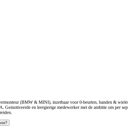
ermonteur (BMW & MINI), inzetbaar voor 0-beurten, banden & wielenwis
Gemotiveerde en leergierige medewerker met de ambitie om per sept
reiden.
esse?