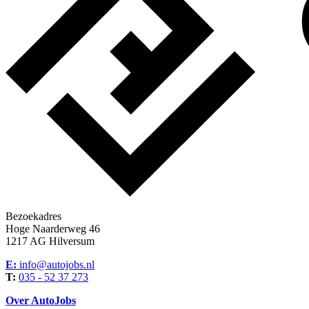
Bezoekadres
Hoge Naarderweg 46
1217 AG Hilversum
E:
info@autojobs.nl
T:
035 - 52 37 273
Over AutoJobs