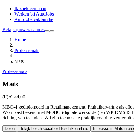
Ik zoek een baan
Werken bij AutoJobs
AutoJobs vakfamilie
Bekijk jouw vacatures
Home
Professionals
Mats
Professionals
Mats
(E)AT
44,00
MBO-4 gediplomeerd in Retailmanagement. Praktijkervaring als aflev
Waarnaast bekend met MOBO (digitale werkorder) en WP-DMS ISTA. 
richting van techniek. Wil zijn technische praktijk ervaring verder uitb
Delen
Bekijk beschikbaarheid
Beschikbaarheid
Interesse in Mats
Inter