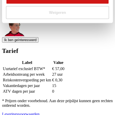
21
22
23
24
25
26
27
28
29
30
1
2
3
4
Weigeren
5
6
7
8
9
10
11
Event Date, augustus - september 2026
Ik ben geïnteresseerd
Tarief
Label
Value
Uurtarief exclusief BTW*
€ 57,00
Arbeidsomvang per week
27 uur
Reiskostenvergoeding per km
€ 0,30
Vakantiedagen per jaar
15
ATV dagen per jaar
0
* Prijzen onder voorbehoud. Aan deze prijslijst kunnen geen rechten
ontleend worden.
Leveringsvoorwaarden