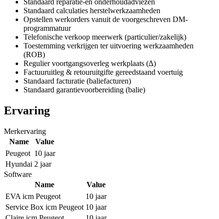
Standaard reparatie-en onderhoudadviezen
Standaard calculaties herstelwerkzaamheden
Opstellen werkorders vanuit de voorgeschreven DM-
programmatuur
Telefonische verkoop meerwerk (particulier/zakelijk)
Toestemming verkrijgen ter uitvoering werkzaamheden
(ROB)
Regulier voortgangsoverleg werkplaats (∆)
Factuuruitleg & retouruitgifte gereedstaand voertuig
Standaard facturatie (baliefacturen)
Standaard garantievoorbereiding (balie)
Ervaring
Merkervaring
Name
Value
Peugeot
10 jaar
Hyundai
2 jaar
Software
Name
Value
EVA icm Peugeot
10 jaar
Service Box icm Peugeot
10 jaar
Claire icm Peugeot
10 jaar