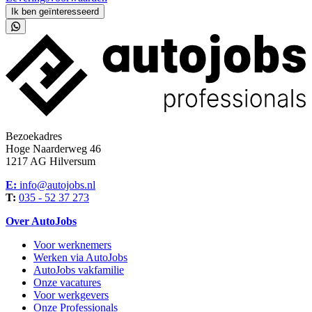
Ik ben geïnteresseerd
Bezoekadres
Hoge Naarderweg 46
1217 AG Hilversum
E:
info@autojobs.nl
T:
035 - 52 37 273
Over AutoJobs
Voor werknemers
Werken via AutoJobs
AutoJobs vakfamilie
Onze vacatures
Voor werkgevers
Onze Professionals