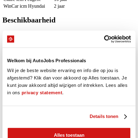
WinCar icm Hyundai
2 jaar
Beschikbaarheid
Onze Professional is de komende 16 weken beschikbaar op groen
gemarkeerde dagen.
augustus - september 2026
Welkom bij AutoJobs Professionals
M
D
W
D
V
Z
Z
Wil je de beste website ervaring en info die op jou is
27
28
29
30
31
1
2
afgestemd? Klik dan voor akkoord op Alles toestaan. Je
3
4
5
6
7
8
9
kunt jouw akkoord altijd wijzigen of intrekken. Lees alles
10
11
12
13
14
15
16
in ons
privacy statement
.
17
18
19
20
21
22
23
24
25
26
27
28
29
30
31
1
2
3
4
5
6
M
D
W
D
V
Z
Z
Details tonen
31
1
2
3
4
5
6
7
8
9
10
11
12
13
Alles toestaan
14
15
16
17
18
19
20