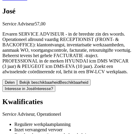
José
Service Adviseur
57,00
Ervaren SERVICE ADVISEUR - in de breedste zin des woords.
Operationeel allround vaardig RECEPTIONIST (FRONT- &
BACKOFFICE): klantontvangst, inventarisatie werkzaamheden,
aanmaak WO, voortgangscontrole, facturatie, retouruitgifte voertuig.
Beheerst tevens het gehele FACTURATIE -traject.
PROFESSIONAL in de merken HYUNDAI icm DMS WINCAR
(3 jaar) & PEUGEOT icm DMS-EVA (10 jaar). Zoekt een
afwisselende coördinerende rol, liefst in een BW-LCV werkplaats.
Delen
Bekijk beschikbaarheid
Beschikbaarheid
Interesse in José
Interesse?
Kwalificaties
Service Adviseur, Operationeel
Reguliere werkplaatsplanning
Inzet vervangend vervoer