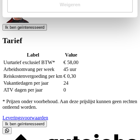
Event Date, augustus - september 2026
Weigeren
Ik ben geïnteresseerd
Tarief
Label
Value
Uurtarief exclusief BTW*
€ 58,00
Arbeidsomvang per week
45 uur
Reiskostenvergoeding per km
€ 0,30
Vakantiedagen per jaar
24
ATV dagen per jaar
0
* Prijzen onder voorbehoud. Aan deze prijslijst kunnen geen rechten
ontleend worden.
Leveringsvoorwaarden
Ik ben geïnteresseerd