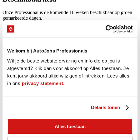
Onze Professional is de komende 16 weken beschikbaar op groen
gemarkeerde dagen.
augustus - september 2026
M
D
W
D
V
Z
Z
Welkom bij AutoJobs Professionals
27
28
29
30
31
1
2
3
4
5
6
7
8
9
Wil je de beste website ervaring en info die op jou is
10
11
12
13
14
15
16
afgestemd? Klik dan voor akkoord op Alles toestaan. Je
17
18
19
20
21
22
23
kunt jouw akkoord altijd wijzigen of intrekken. Lees alles
24
25
26
27
28
29
30
in ons
privacy statement
.
31
1
2
3
4
5
6
M
D
W
D
V
Z
Z
31
1
2
3
4
5
6
Details tonen
7
8
9
10
11
12
13
14
15
16
17
18
19
20
21
22
23
24
25
26
27
Alles toestaan
28
29
30
1
2
3
4
5
6
7
8
9
10
11