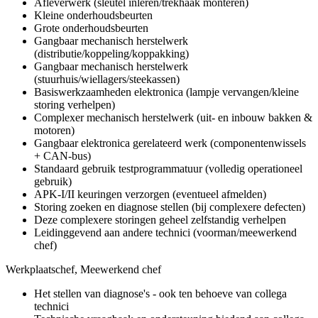
Afleverwerk (sleutel inleren/trekhaak monteren)
Kleine onderhoudsbeurten
Grote onderhoudsbeurten
Gangbaar mechanisch herstelwerk
(distributie/koppeling/koppakking)
Gangbaar mechanisch herstelwerk
(stuurhuis/wiellagers/steekassen)
Basiswerkzaamheden elektronica (lampje vervangen/kleine
storing verhelpen)
Complexer mechanisch herstelwerk (uit- en inbouw bakken &
motoren)
Gangbaar elektronica gerelateerd werk (componentenwissels
+ CAN-bus)
Standaard gebruik testprogrammatuur (volledig operationeel
gebruik)
APK-I/II keuringen verzorgen (eventueel afmelden)
Storing zoeken en diagnose stellen (bij complexere defecten)
Deze complexere storingen geheel zelfstandig verhelpen
Leidinggevend aan andere technici (voorman/meewerkend
chef)
Werkplaatschef, Meewerkend chef
Het stellen van diagnose's - ook ten behoeve van collega
technici