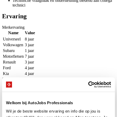
Technische vraagbaak en ondersteuning biedend aan collega
technici
Ervaring
Merkervaring
Name
Value
Universeel
8 jaar
Volkswagen
3 jaar
Subaru
1 jaar
Motorfietsen
7 jaar
Renault
3 jaar
Ford
4 jaar
Kia
4 jaar
Software
Name
Value
ETKA icm VAG
3 jaar
KDS icm Kia
4 jaar
ETIS icm Ford
4 jaar
Welkom bij AutoJobs Professionals
VCI Interface icm Kia
4 jaar
Wil je de beste website ervaring en info die op jou is