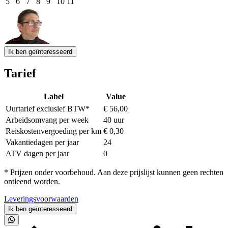
5
6
7
8
9
10
11
Event Date, augustus - september 2026
Ik ben geïnteresseerd
Tarief
Label
Value
Uurtarief exclusief BTW*
€ 56,00
Arbeidsomvang per week
40 uur
Reiskostenvergoeding per km
€ 0,30
Vakantiedagen per jaar
24
ATV dagen per jaar
0
* Prijzen onder voorbehoud. Aan deze prijslijst kunnen geen rechten
ontleend worden.
Leveringsvoorwaarden
Ik ben geïnteresseerd