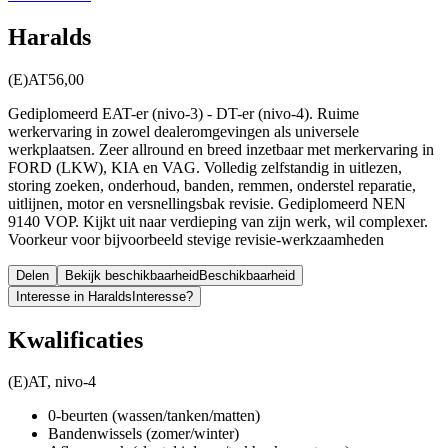
Haralds
(E)AT
56,00
Gediplomeerd EAT-er (nivo-3) - DT-er (nivo-4). Ruime
werkervaring in zowel dealeromgevingen als universele
werkplaatsen. Zeer allround en breed inzetbaar met merkervaring in
FORD (LKW), KIA en VAG. Volledig zelfstandig in uitlezen,
storing zoeken, onderhoud, banden, remmen, onderstel reparatie,
uitlijnen, motor en versnellingsbak revisie. Gediplomeerd NEN
9140 VOP. Kijkt uit naar verdieping van zijn werk, wil complexer.
Voorkeur voor bijvoorbeeld stevige revisie-werkzaamheden
Delen
Bekijk beschikbaarheid
Beschikbaarheid
Interesse in Haralds
Interesse?
Kwalificaties
(E)AT, nivo-4
0-beurten (wassen/tanken/matten)
Bandenwissels (zomer/winter)