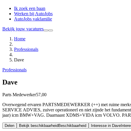
Ik zoek een baan
Werken bij AutoJobs
AutoJobs vakfamilie
Bekijk jouw vacatures
Home
Professionals
Dave
Professionals
Dave
Parts Medewerker
57,00
Overwegend ervaren PARTSMEDEWERKER (++) met ruime merkspecifiek
SERVICE ADVIES, zuiver operationeel en niet zijnde het fundament 
jaar) icm BMW+VAG. Daarnaast XDMS+VIDA icm VOLVO. PARTS
Delen
Bekijk beschikbaarheid
Beschikbaarheid
Interesse in Dave
Inter