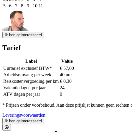
5
6
7
8
9
10
11
Event Date, augustus - september 2026
Ik ben geïnteresseerd
Tarief
Label
Value
Uurtarief exclusief BTW*
€ 57,00
Arbeidsomvang per week
40 uur
Reiskostenvergoeding per km
€ 0,30
Vakantiedagen per jaar
24
ATV dagen per jaar
0
* Prijzen onder voorbehoud. Aan deze prijslijst kunnen geen rechten
Leveringsvoorwaarden
Ik ben geïnteresseerd