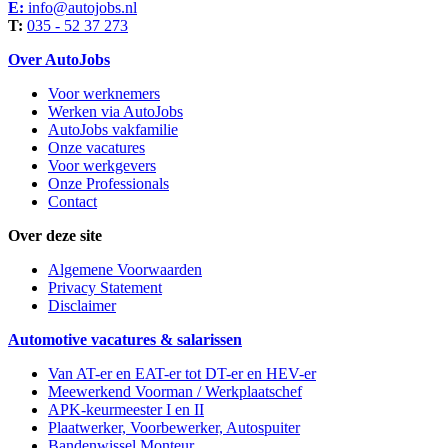
E:
info@autojobs.nl
T:
035 - 52 37 273
Over AutoJobs
Voor werknemers
Werken via AutoJobs
AutoJobs vakfamilie
Onze vacatures
Voor werkgevers
Onze Professionals
Contact
Over deze site
Algemene Voorwaarden
Privacy Statement
Disclaimer
Automotive vacatures & salarissen
Van AT-er en EAT-er tot DT-er en HEV-er
Meewerkend Voorman
/ Werkplaatschef
APK-keurmeester I en II
Plaatwerker, Voorbewerker, Autospuiter
Bandenwissel Monteur