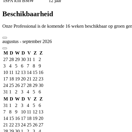
ISPA icm BMW
12 jaar
Beschikbaarheid
Onze Professional is de komende 16 weken beschikbaar op groen ge
augustus - september 2026
M
D
W
D
V
Z
Z
27
28
29
30
31
1
2
3
4
5
6
7
8
9
10
11
12
13
14
15
16
17
18
19
20
21
22
23
24
25
26
27
28
29
30
31
1
2
3
4
5
6
M
D
W
D
V
Z
Z
31
1
2
3
4
5
6
7
8
9
10
11
12
13
14
15
16
17
18
19
20
21
22
23
24
25
26
27
28
29
30
1
2
3
4