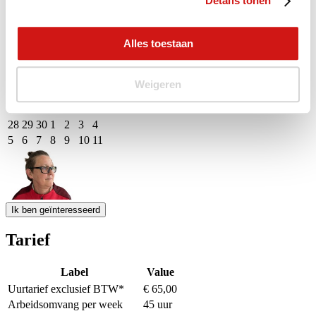
Details tonen
24
25
26
27
28
29
30
31
1
2
3
4
5
6
Alles toestaan
M
D
W
D
V
Z
Z
31
1
2
3
4
5
6
7
8
9
10
11
12
13
Weigeren
14
15
16
17
18
19
20
21
22
23
24
25
26
27
28
29
30
1
2
3
4
5
6
7
8
9
10
11
Event Date, augustus - september 2026
Ik ben geïnteresseerd
Tarief
Label
Value
Uurtarief exclusief BTW*
€ 65,00
Arbeidsomvang per week
45 uur