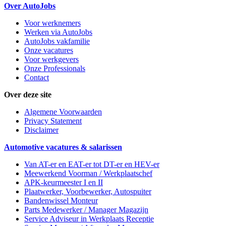
Over AutoJobs
Voor werknemers
Werken via AutoJobs
AutoJobs vakfamilie
Onze vacatures
Voor werkgevers
Onze Professionals
Contact
Over deze site
Algemene Voorwaarden
Privacy Statement
Disclaimer
Automotive vacatures & salarissen
Van AT-er en EAT-er tot DT-er en HEV-er
Meewerkend Voorman
/ Werkplaatschef
APK-keurmeester I en II
Plaatwerker, Voorbewerker, Autospuiter
Bandenwissel Monteur
Parts Medewerker / Manager Magazijn
Service Adviseur
in Werkplaats Receptie