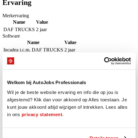
Ervaring
Merkervaring
Name
Value
DAF TRUCKS
2 jaar
Software
Name
Value
Incadea i.c.m. DAF TRUCKS
2 jaar
Beschikbaarheid
Onze Professional is de komende 16 weken beschikbaar op groen
gemarkeerde dagen.
Welkom bij AutoJobs Professionals
Wil je de beste website ervaring en info die op jou is
augustus - september 2026
afgestemd? Klik dan voor akkoord op Alles toestaan. Je
kunt jouw akkoord altijd wijzigen of intrekken. Lees alles
M
D
W
D
V
Z
Z
in ons
privacy statement
.
27
28
29
30
31
1
2
3
4
5
6
7
8
9
10
11
12
13
14
15
16
17
18
19
20
21
22
23