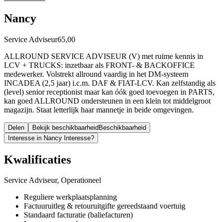
Nancy
Service Adviseur
65,00
ALLROUND SERVICE ADVISEUR (V) met ruime kennis in
LCV + TRUCKS: inzetbaar als FRONT- & BACKOFFICE
medewerker. Volstrekt allround vaardig in het DM-systeem
INCADEA (2,5 jaar) i.c.m. DAF & FIAT-LCV. Kan zelfstandig als
(level) senior receptionist maar kan óók goed toevoegen in PARTS,
kan goed ALLROUND ondersteunen in een klein tot middelgroot
magazijn. Staat letterlijk haar mannetje in beide omgevingen.
Delen
Bekijk beschikbaarheid
Beschikbaarheid
Interesse in Nancy
Interesse?
Kwalificaties
Service Adviseur, Operationeel
Reguliere werkplaatsplanning
Factuuruitleg & retouruitgifte gereedstaand voertuig
Standaard facturatie (baliefacturen)