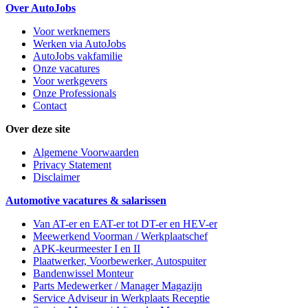
Over AutoJobs
Voor werknemers
Werken via AutoJobs
AutoJobs vakfamilie
Onze vacatures
Voor werkgevers
Onze Professionals
Contact
Over deze site
Algemene Voorwaarden
Privacy Statement
Disclaimer
Automotive vacatures & salarissen
Van AT-er en EAT-er tot DT-er en HEV-er
Meewerkend Voorman
/ Werkplaatschef
APK-keurmeester I en II
Plaatwerker, Voorbewerker, Autospuiter
Bandenwissel Monteur
Parts Medewerker / Manager Magazijn
Service Adviseur
in Werkplaats Receptie