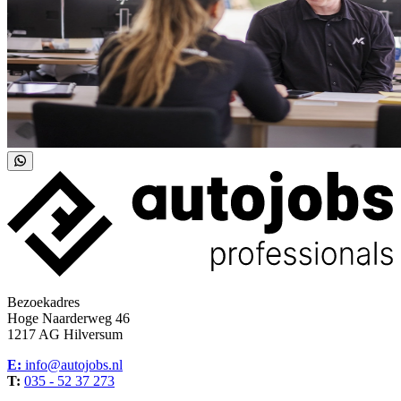
Bezoekadres
Hoge Naarderweg 46
1217 AG Hilversum
E:
info@autojobs.nl
T:
035 - 52 37 273