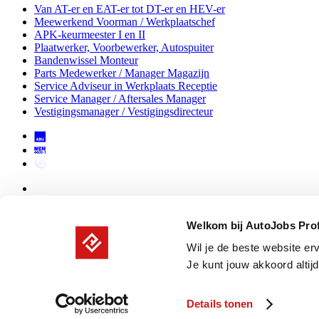
Van AT-er en EAT-er tot DT-er en HEV-er
Meewerkend Voorman
/ Werkplaatschef
APK-keurmeester I en II
Plaatwerker, Voorbewerker, Autospuiter
Bandenwissel Monteur
Parts Medewerker / Manager Magazijn
Service Adviseur
in Werkplaats Receptie
Service Manager / Aftersales Manager
Vestigingsmanager / Vestigingsdirecteur
Welkom bij AutoJobs Pro
Wil je de beste website er
Driven to move your career
Je kunt jouw akkoord altijd
Vacatures
Werken bij
Vakfamilie
Details tonen
Werkgevers