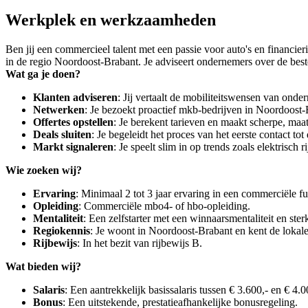
Werkplek en werkzaamheden
Ben jij een commercieel talent met een passie voor auto's en financ
in de regio Noordoost-Brabant. Je adviseert ondernemers over de bes
Wat ga je doen?
Klanten adviseren
: Jij vertaalt de mobiliteitswensen van onder
Netwerken
: Je bezoekt proactief mkb-bedrijven in Noordoost
Offertes opstellen
: Je berekent tarieven en maakt scherpe, maa
Deals sluiten
: Je begeleidt het proces van het eerste contact tot
Markt signaleren
: Je speelt slim in op trends zoals elektrisch
Wie zoeken wij?
Ervaring
: Minimaal 2 tot 3 jaar ervaring in een commerciële fu
Opleiding
: Commerciële mbo4- of hbo-opleiding.
Mentaliteit
: Een zelfstarter met een winnaarsmentaliteit en ster
Regiokennis
: Je woont in Noordoost-Brabant en kent de lokal
Rijbewijs
: In het bezit van rijbewijs B.
Wat bieden wij?
Salaris
: Een aantrekkelijk basissalaris tussen € 3.600,- en € 4.0
Bonus
: Een uitstekende, prestatieafhankelijke bonusregeling.