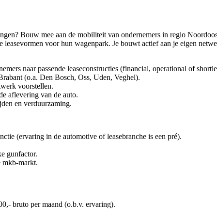
ieringen? Bouw mee aan de mobiliteit van ondernemers in regio Noordoo
te leasevormen voor hun wagenpark. Je bouwt actief aan je eigen netwer
nemers naar passende leaseconstructies (financial, operational of shortle
-Brabant (o.a. Den Bosch, Oss, Uden, Veghel).
twerk voorstellen.
 de aflevering van de auto.
 rijden en verduurzaming.
nctie (ervaring in de automotive of leasebranche is een pré).
ke gunfactor.
e mkb-markt.
00,- bruto per maand (o.b.v. ervaring).