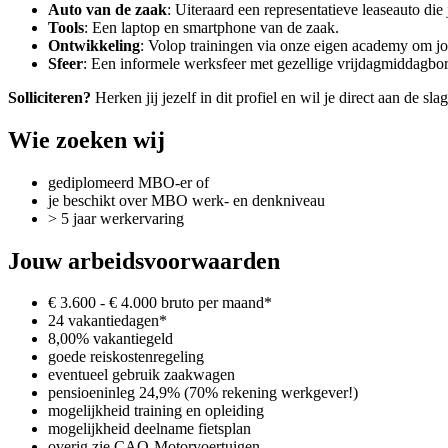
Auto van de zaak
: Uiteraard een representatieve leaseauto die
Tools
: Een laptop en smartphone van de zaak.
Ontwikkeling
: Volop trainingen via onze eigen academy om jo
Sfeer
: Een informele werksfeer met gezellige vrijdagmiddagborr
Solliciteren?
Herken jij jezelf in dit profiel en wil je direct aan de sl
Wie zoeken wij
gediplomeerd MBO-er of
je beschikt over MBO werk- en denkniveau
> 5 jaar werkervaring
Jouw arbeidsvoorwaarden
€ 3.600 - € 4.000 bruto per maand*
24 vakantiedagen*
8,00% vakantiegeld
goede reiskostenregeling
eventueel gebruik zaakwagen
pensioeninleg 24,9% (70% rekening werkgever!)
mogelijkheid training en opleiding
mogelijkheid deelname fietsplan
overig zie CAO-Motorvoertuigen