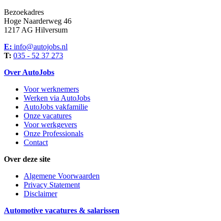
Bezoekadres
Hoge Naarderweg 46
1217 AG Hilversum
E:
info@autojobs.nl
T:
035 - 52 37 273
Over AutoJobs
Voor werknemers
Werken via AutoJobs
AutoJobs vakfamilie
Onze vacatures
Voor werkgevers
Onze Professionals
Contact
Over deze site
Algemene Voorwaarden
Privacy Statement
Disclaimer
Automotive vacatures & salarissen