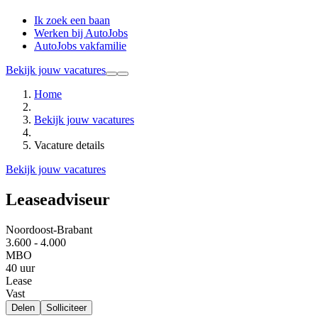
Ik zoek een baan
Werken bij AutoJobs
AutoJobs vakfamilie
Bekijk jouw vacatures
Home
Bekijk jouw vacatures
Vacature details
Bekijk jouw vacatures
Leaseadviseur
Noordoost-Brabant
3.600 - 4.000
MBO
40 uur
Lease
Vast
Delen
Solliciteer