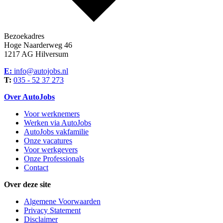
Bezoekadres
Hoge Naarderweg 46
1217 AG Hilversum
E:
info@autojobs.nl
T:
035 - 52 37 273
Over AutoJobs
Voor werknemers
Werken via AutoJobs
AutoJobs vakfamilie
Onze vacatures
Voor werkgevers
Onze Professionals
Contact
Over deze site
Algemene Voorwaarden
Privacy Statement
Disclaimer