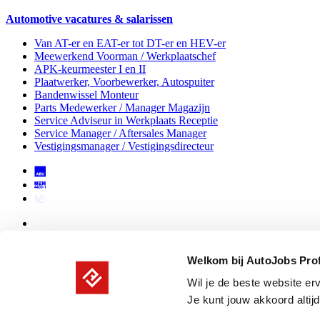
Automotive vacatures & salarissen
Van AT-er en EAT-er tot DT-er en HEV-er
Meewerkend Voorman
/ Werkplaatschef
APK-keurmeester I en II
Plaatwerker, Voorbewerker, Autospuiter
Bandenwissel Monteur
Parts Medewerker / Manager Magazijn
Service Adviseur
in Werkplaats Receptie
Service Manager / Aftersales Manager
Vestigingsmanager / Vestigingsdirecteur
Welkom bij AutoJobs Pro
Wil je de beste website er
Driven to move your career
Je kunt jouw akkoord altijd
Vacatures