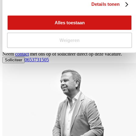
* (indicatie obv 40 - 45 urige werkweek)
Details tonen
Wat we voor je doen
Alles toestaan
We helpen je graag bij het vinden van jouw juiste nieuwe baan. Dat
kan op verschillende manieren. Je kunt bij ons aan de slag als
AutoJobs Professional, je wordt lid van onze Community en laat je
Weigeren
projectmatig detacheren of uitzenden bij onze vaste relaties. Direct
in dienst bij je nieuwe werkgever kan natuurlijk ook.
Neem
contact
met ons op of solliciteer direct op deze vacature.
0653731505
Solliciteer