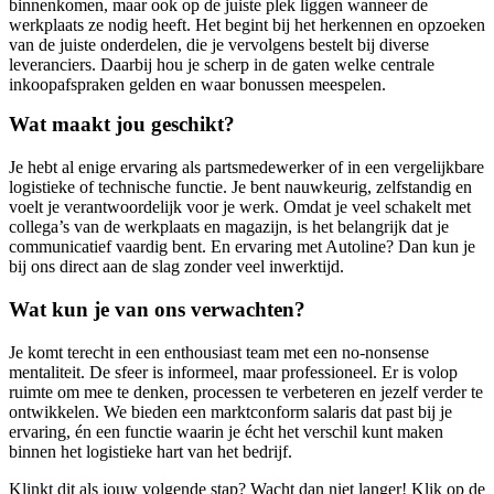
binnenkomen, maar ook op de juiste plek liggen wanneer de
werkplaats ze nodig heeft. Het begint bij het herkennen en opzoeken
van de juiste onderdelen, die je vervolgens bestelt bij diverse
leveranciers. Daarbij hou je scherp in de gaten welke centrale
inkoopafspraken gelden en waar bonussen meespelen.
Wat maakt jou geschikt?
Je hebt al enige ervaring als partsmedewerker of in een vergelijkbare
logistieke of technische functie. Je bent nauwkeurig, zelfstandig en
voelt je verantwoordelijk voor je werk. Omdat je veel schakelt met
collega’s van de werkplaats en magazijn, is het belangrijk dat je
communicatief vaardig bent. En ervaring met Autoline? Dan kun je
bij ons direct aan de slag zonder veel inwerktijd.
Wat kun je van ons verwachten?
Je komt terecht in een enthousiast team met een no-nonsense
mentaliteit. De sfeer is informeel, maar professioneel. Er is volop
ruimte om mee te denken, processen te verbeteren en jezelf verder te
ontwikkelen. We bieden een marktconform salaris dat past bij je
ervaring, én een functie waarin je écht het verschil kunt maken
binnen het logistieke hart van het bedrijf.
Klinkt dit als jouw volgende stap? Wacht dan niet langer! Klik op de