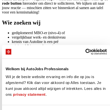
rode button
hieronder om direct te solliciteren. We kijken uit naar
jouw reactie — misschien zitten we binnenkort al samen aan tafel
voor een kennismaking!
Wie zoeken wij
gediplomeerd MBO-er (nivo-4) of
vergelijkbaar werk- en denkniveau
kennis van Autoline is een pré
minimaal 3 jaar werkervaring
Jouw arbeidsvoorwaarden
€ 3.105 - € 3.850 bruto per maand*
Welkom bij AutoJobs Professionals
24 vakantiedagen*
8,00% vakantiegeld
Wil je de beste website ervaring en info die op jou is
goede reiskostenregeling
afgestemd? Klik dan voor akkoord op Alles toestaan. Je
eventueel gebruik zaakwagen
kunt jouw akkoord altijd wijzigen of intrekken. Lees alles in
pensioeninleg 24,9% (70% rekening werkgever!)
mogelijkheid training en opleiding
ons
privacy statement
.
mogelijkheid deelname fietsplan
overig zie CAO-Motorvoertuigen