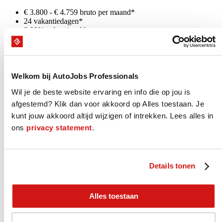
€ 3.800 - € 4.759 bruto per maand*
24 vakantiedagen*
8,00% vakantiegeld
goede reiskostenregeling
eventueel gebruik zaakwagen
pensioeninleg 24,9% (70% rekening werkgever!)
mogelijkheid training en opleiding
mogelijkheid deelname fietsplan
Welkom bij AutoJobs Professionals
overig zie CAO-Motorvoertuigen
Wil je de beste website ervaring en info die op jou is
* (indicatie obv 40 - 45 urige werkweek)
afgestemd? Klik dan voor akkoord op Alles toestaan. Je
kunt jouw akkoord altijd wijzigen of intrekken. Lees alles in
Wat we voor je doen
ons
privacy statement
.
We helpen je graag bij het vinden van jouw juiste nieuwe baan. Dat
kan op verschillende manieren. Je kunt bij ons aan de slag als
AutoJobs Professional, je wordt lid van onze Community en laat je
Details tonen
projectmatig detacheren of uitzenden bij onze vaste relaties. Direct
in dienst bij je nieuwe werkgever kan natuurlijk ook. Neem
contact
met ons op of solliciteer direct op deze vacature.
Alles toestaan
0653758590
Solliciteer