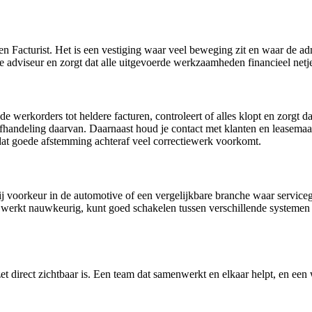
 Facturist. Het is een vestiging waar veel beweging zit en waar de ad
e adviseur en zorgt dat alle uitgevoerde werkzaamheden financieel netj
 de werkorders tot heldere facturen, controleert of alles klopt en zorgt 
 afhandeling daarvan. Daarnaast houd je contact met klanten en leasemaat
 dat goede afstemming achteraf veel correctiewerk voorkomt.
 bij voorkeur in de automotive of een vergelijkbare branche waar service
Je werkt nauwkeurig, kunt goed schakelen tussen verschillende systemen
zet direct zichtbaar is. Een team dat samenwerkt en elkaar helpt, en 