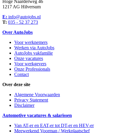
Hoge Naarderweg 46
1217 AG Hilversum
E:
info@autojobs.nl
T:
035 - 52 37 273
Over AutoJobs
Voor werknemers
Werken via AutoJobs
AutoJobs vakfamilie
Onze vacatures
Voor werkgevers
Onze Professionals
Contact
Over deze site
Algemene Voorwaarden
Privacy Statement
Disclaimer
Automotive vacatures & salarissen
Van AT-er en EAT-er tot DT-er en HEV-er
Meewerkend Voorman
/ Werkplaatschef