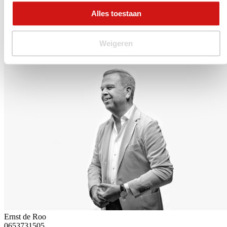
kan op verschillende manieren. Je kunt bij ons aan de slag als
Alles toestaan
AutoJobs Professional, je wordt lid van onze Community en laat je
projectmatig detacheren of uitzenden bij onze vaste relaties. Direct
in dienst bij je nieuwe werkgever kan natuurlijk ook. Neem
contact
met ons op of solliciteer direct op deze vacature.
Weigeren
0653731505
Solliciteer
Ernst de Roo
0653731505