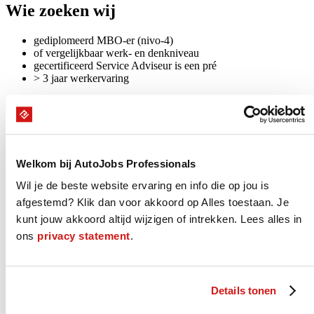
Wie zoeken wij
gediplomeerd MBO-er (nivo-4)
of vergelijkbaar werk- en denkniveau
gecertificeerd Service Adviseur is een pré
> 3 jaar werkervaring
Jouw arbeidsvoorwaarden
€ 3.850 - € 4.875 bruto per maand*
24 vakantiedagen*
8,00% vakantiegeld
Welkom bij AutoJobs Professionals
goede reiskostenregeling
Wil je de beste website ervaring en info die op jou is
eventueel gebruik zaakwagen
pensioeninleg 24,9% (70% rekening werkgever!)
afgestemd? Klik dan voor akkoord op Alles toestaan. Je
mogelijkheid training en opleiding
kunt jouw akkoord altijd wijzigen of intrekken. Lees alles in
mogelijkheid deelname fietsplan
ons
privacy statement
.
overig zie CAO-Motorvoertuigen
* (indicatie obv 40 - 45 urige werkweek)
Wat we voor je doen
Details tonen
We helpen je graag bij het vinden van jouw juiste nieuwe baan. Dat