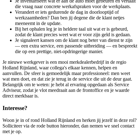
Je inventariseert wat er aan de auto moet gebeuren en vertaalt
die vraag naar concrete werkafspraken voor de werkplaats.
Verandert er iets gedurende de dag in doorlooptijd of
werkzaamheden? Dan ben jij degene die de klant netjes
meeneemt in de update.
Bij het ophalen leg je in heldere taal uit wat er is gebeurd,
zodat de klant precies weet wat er voor zijn geld is gedaan.
Je signaleert kansen om de klant nog beter van dienst te zijn
— een extra service, een passende uitbreiding — en bespreekt
die op een prettige, niet-opdringerige manier.
Je nieuwe werkgever is een mooi merkdealerbedrijf in de regio
Holland Rijnland, waar collega's elkaar kennen, helpen en
aanvullen. De sfeer is gemoedelijk maar professioneel: men weet
wat men doet, en dat zie je terug in de service die uit de deur gaat.
Belangrijk om te weten: je hebt al ervaring opgedaan als Service
Adviseur, zodat je vlot meedraait aan de frontoffice en je waarde
direct merkbaar is.
Interesse?
Woon je in of rond Holland Rijnland en herken jij jezelf in deze rol?
Solliciteer via de rode button hieronder, dan nemen we snel contact
met je op.