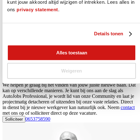
kunt jouw akkoord altijd wijzigen of intrekken. Lees alles in
€ 3.320 - € 4.600 bruto per maand*
24 vakantiedagen*
ons
privacy statement
.
8,00% vakantiegeld
goede reiskostenregeling
eventueel gebruik zaakwagen
pensioeninleg 24,9% (70% rekening werkgever!)
Details tonen
mogelijkheid training en opleiding
mogelijkheid deelname fietsplan
overig zie CAO-Motorvoertuigen
Alles toestaan
* (indicatie obv 40 - 45 urige werkweek)
Wat we voor je doen
Weigeren
We helpen je graag bij het vinden van jouw juiste nieuwe baan. Dat
kan op verschillende manieren. Je kunt bij ons aan de slag als
AutoJobs Professional, je wordt lid van onze Community en laat je
projectmatig detacheren of uitzenden bij onze vaste relaties. Direct
in dienst bij je nieuwe werkgever kan natuurlijk ook. Neem
contact
met ons op of solliciteer direct op deze vacature.
0653758590
Solliciteer