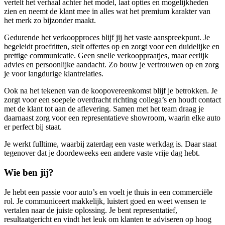
vertelt het verhaal achter het model, laat opties en mogelijkheden
zien en neemt de klant mee in alles wat het premium karakter van
het merk zo bijzonder maakt.
Gedurende het verkoopproces blijf jij het vaste aanspreekpunt. Je
begeleidt proefritten, stelt offertes op en zorgt voor een duidelijke en
prettige communicatie. Geen snelle verkooppraatjes, maar eerlijk
advies en persoonlijke aandacht. Zo bouw je vertrouwen op en zorg
je voor langdurige klantrelaties.
Ook na het tekenen van de koopovereenkomst blijf je betrokken. Je
zorgt voor een soepele overdracht richting collega’s en houdt contact
met de klant tot aan de aflevering. Samen met het team draag je
daarnaast zorg voor een representatieve showroom, waarin elke auto
er perfect bij staat.
Je werkt fulltime, waarbij zaterdag een vaste werkdag is. Daar staat
tegenover dat je doordeweeks een andere vaste vrije dag hebt.
Wie ben jij?
Je hebt een passie voor auto’s en voelt je thuis in een commerciële
rol. Je communiceert makkelijk, luistert goed en weet wensen te
vertalen naar de juiste oplossing. Je bent representatief,
resultaatgericht en vindt het leuk om klanten te adviseren op hoog