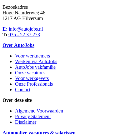
Bezoekadres
Hoge Naarderweg 46
1217 AG Hilversum
E:
info@autojobs.nl
T:
035 - 52 37 273
Over AutoJobs
Voor werknemers
Werken via AutoJobs
AutoJobs vakfamilie
Onze vacatures
Voor werkgevers
Onze Professionals
Contact
Over deze site
Algemene Voorwaarden
Privacy Statement
Disclaimer
Automotive vacatures & salarissen