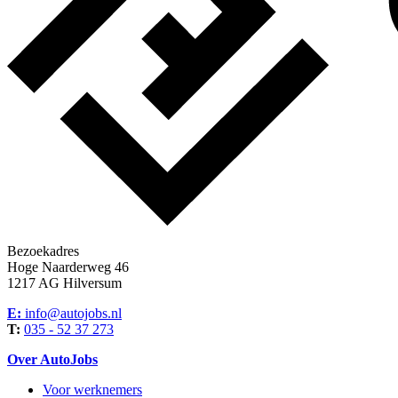
Bezoekadres
Hoge Naarderweg 46
1217 AG Hilversum
E:
info@autojobs.nl
T:
035 - 52 37 273
Over AutoJobs
Voor werknemers