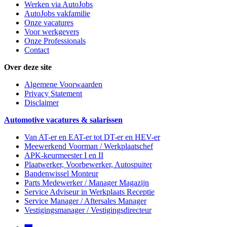
Werken via AutoJobs
AutoJobs vakfamilie
Onze vacatures
Voor werkgevers
Onze Professionals
Contact
Over deze site
Algemene Voorwaarden
Privacy Statement
Disclaimer
Automotive vacatures & salarissen
Van AT-er en EAT-er tot DT-er en HEV-er
Meewerkend Voorman
/ Werkplaatschef
APK-keurmeester I en II
Plaatwerker, Voorbewerker, Autospuiter
Bandenwissel Monteur
Parts Medewerker / Manager Magazijn
Service Adviseur
in Werkplaats Receptie
Service Manager / Aftersales Manager
Vestigingsmanager / Vestigingsdirecteur