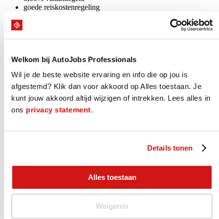
goede reiskostenregeling
eventueel gebruik zaakwagen
pensioeninleg 24,9% (70% rekening werkgever!)
mogelijkheid training en opleiding
mogelijkheid deelname fietsplan
overig zie CAO-Motorvoertuigen
Welkom bij AutoJobs Professionals
* (indicatie obv 40 - 45 urige werkweek)
Wil je de beste website ervaring en info die op jou is
Wat we voor je doen
afgestemd? Klik dan voor akkoord op Alles toestaan. Je
kunt jouw akkoord altijd wijzigen of intrekken. Lees alles in
We helpen je graag bij het vinden van jouw juiste nieuwe baan. Dat
ons
privacy statement
.
kan op verschillende manieren. Je kunt bij ons aan de slag als
AutoJobs Professional, je wordt lid van onze Community en laat je
projectmatig detacheren of uitzenden bij onze vaste relaties. Direct
in dienst bij je nieuwe werkgever kan natuurlijk ook. Neem
contact
Details tonen
met ons op of solliciteer direct op deze vacature.
0653758590
Solliciteer
Alles toestaan
Weigeren