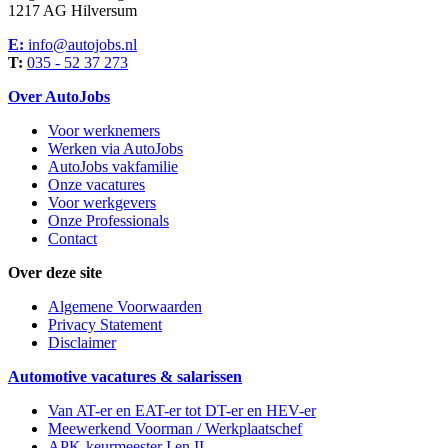
1217 AG Hilversum
E:
info@autojobs.nl
T:
035 - 52 37 273
Over AutoJobs
Voor werknemers
Werken via AutoJobs
AutoJobs vakfamilie
Onze vacatures
Voor werkgevers
Onze Professionals
Contact
Over deze site
Algemene Voorwaarden
Privacy Statement
Disclaimer
Automotive vacatures & salarissen
Van AT-er en EAT-er tot DT-er en HEV-er
Meewerkend Voorman
/ Werkplaatschef
APK-keurmeester I en II