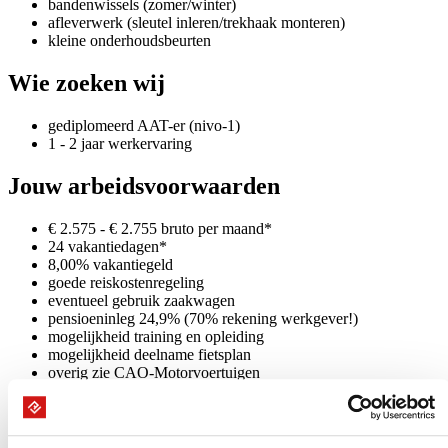
bandenwissels (zomer/winter)
afleverwerk (sleutel inleren/trekhaak monteren)
kleine onderhoudsbeurten
Wie zoeken wij
gediplomeerd AAT-er (nivo-1)
1 - 2 jaar werkervaring
Jouw arbeidsvoorwaarden
€ 2.575 - € 2.755 bruto per maand*
24 vakantiedagen*
8,00% vakantiegeld
goede reiskostenregeling
eventueel gebruik zaakwagen
pensioeninleg 24,9% (70% rekening werkgever!)
mogelijkheid training en opleiding
mogelijkheid deelname fietsplan
overig zie CAO-Motorvoertuigen
* (indicatie obv 40 - 45 urige werkweek)