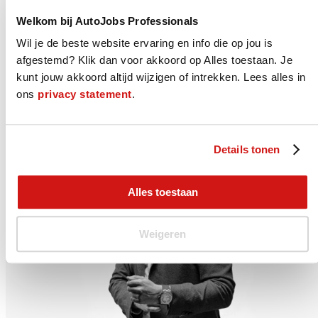
Wat we voor je doen
Welkom bij AutoJobs Professionals
We helpen je graag bij het vinden van jouw juiste nieuwe baan. Dat
Wil je de beste website ervaring en info die op jou is
kan op verschillende manieren. Je kunt bij ons aan de slag als
AutoJobs Professional, je wordt lid van onze Community en laat je
afgestemd? Klik dan voor akkoord op Alles toestaan. Je
projectmatig detacheren of uitzenden bij onze vaste relaties. Direct
kunt jouw akkoord altijd wijzigen of intrekken. Lees alles in
in dienst bij je nieuwe werkgever kan natuurlijk ook. Neem
contact
ons
privacy statement
.
met ons op of solliciteer direct op deze vacature.
0653758590
Solliciteer
Details tonen
Alles toestaan
Weigeren