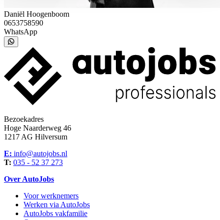
Daniël Hoogenboom
0653758590
WhatsApp
Bezoekadres
Hoge Naarderweg 46
1217 AG Hilversum
E:
info@autojobs.nl
T:
035 - 52 37 273
Over AutoJobs
Voor werknemers
Werken via AutoJobs
AutoJobs vakfamilie