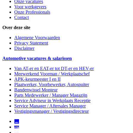
Onze vacatures
Voor werkgevers
Onze Professionals
Contact
Over deze site
Algemene Voorwaarden
Privacy Statement
Disclaimer
Automotive vacatures & salarissen
Van AT-er en EAT-er tot DT-er en HEV-er
Meewerkend Voorman
/ Werkplaatschef
APK-keurmeester I en II
Plaatwerker, Voorbewerker, Autospuiter
Bandenwissel Monteur
Parts Medewerker / Manager Magazijn
Service Adviseur
in Werkplaats Receptie
Service Manager / Aftersales Manager
Vestigingsmanager / Vestigingsdirecteur