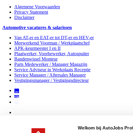
Algemene Voorwaarden
Privacy Statement
Disclaimer
Automotive vacatures & salarissen
Van AT-er en EAT-er tot DT-er en HEV-er
Meewerkend Voorman
/ Werkplaatschef
APK-keurmeester I en II
Plaatwerker, Voorbewerker, Autospuiter
Bandenwissel Monteur
Parts Medewerker / Manager Magazijn
Service Adviseur
in Werkplaats Receptie
Service Manager / Aftersales Manager
Vestigingsmanager / Vestigingsdirecteur
Welkom bij AutoJobs Pro