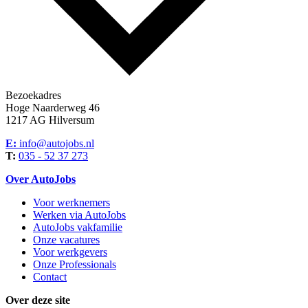
Bezoekadres
Hoge Naarderweg 46
1217 AG Hilversum
E:
info@autojobs.nl
T:
035 - 52 37 273
Over AutoJobs
Voor werknemers
Werken via AutoJobs
AutoJobs vakfamilie
Onze vacatures
Voor werkgevers
Onze Professionals
Contact
Over deze site