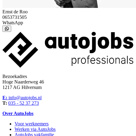
Ernst de Roo
0653731505
WhatsApp
Bezoekadres
Hoge Naarderweg 46
1217 AG Hilversum
E:
info@autojobs.nl
T:
035 - 52 37 273
Over AutoJobs
Voor werknemers
Werken via AutoJobs
AutoJobs vakfamilie