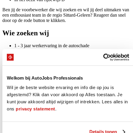
Ben jij de voorbewerker die wij zoeken en wil jij deel uitmaken van
een enthousiast team in de regio Sittard-Geleen? Reageer dan snel
door op de rode button te klikken.
Wie zoeken wij
1 - 3 jaar werkervaring in de autoschade
Jouw arbeidsvoorwaarden
€ 2.970 - € 4.060 bruto per maand*
24 vakantiedagen*
Welkom bij AutoJobs Professionals
8,00% vakantiegeld
goede reiskostenregeling
Wil je de beste website ervaring en info die op jou is
eventueel gebruik zaakwagen
afgestemd? Klik dan voor akkoord op Alles toestaan. Je
pensioeninleg 24,9% (70% rekening werkgever!)
kunt jouw akkoord altijd wijzigen of intrekken. Lees alles in
mogelijkheid training en opleiding
mogelijkheid deelname fietsplan
ons
privacy statement
.
overig zie CAO-Motorvoertuigen
* (indicatie obv 40 - 45 urige werkweek)
Details tonen