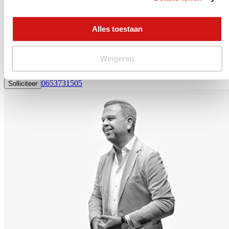
Wat we voor je doen
We helpen je graag bij het vinden van jouw juiste nieuwe baan. Dat
Alles toestaan
kan op verschillende manieren. Je kunt bij ons aan de slag als
AutoJobs Professional, je wordt lid van onze Community en laat je
projectmatig detacheren of uitzenden bij onze vaste relaties. Direct
Weigeren
in dienst bij je nieuwe werkgever kan natuurlijk ook. Neem
contact
met ons op of solliciteer direct op deze vacature.
0653731505
Solliciteer