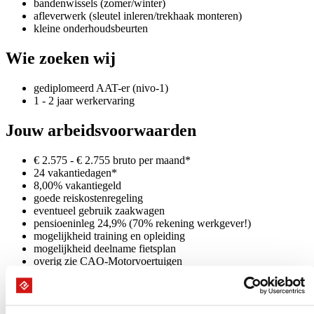
bandenwissels (zomer/winter)
afleverwerk (sleutel inleren/trekhaak monteren)
kleine onderhoudsbeurten
Wie zoeken wij
gediplomeerd AAT-er (nivo-1)
1 - 2 jaar werkervaring
Jouw arbeidsvoorwaarden
€ 2.575 - € 2.755 bruto per maand*
24 vakantiedagen*
8,00% vakantiegeld
goede reiskostenregeling
eventueel gebruik zaakwagen
pensioeninleg 24,9% (70% rekening werkgever!)
mogelijkheid training en opleiding
mogelijkheid deelname fietsplan
overig zie CAO-Motorvoertuigen
* (indicatie obv 40 - 45 urige werkweek)