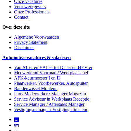
Onze vacatures
Voor werkgevers
Onze Professionals
Contact
Over deze site
Algemene Voorwaarden
Privacy Statement
Disclaimer
Automotive vacatures & salarissen
Van AT-er en EAT-er tot DT-er en HEV-er
Meewerkend Voorman
/ Werkplaatschef
APK-keurmeester I en II
Plaatwerker, Voorbewerker, Autospuiter
Bandenwissel Monteur
Parts Medewerker / Manager Magazijn
Service Adviseur
in Werkplaats Receptie
Service Manager / Aftersales Manager
Vestigingsmanager / Vestigingsdirecteur