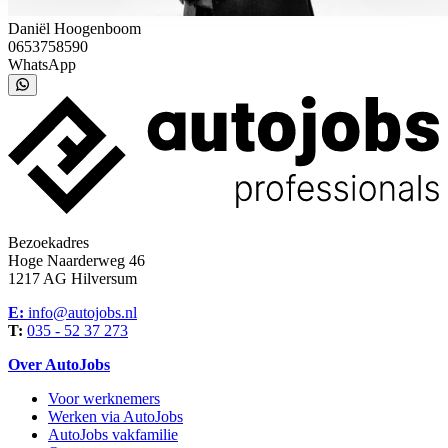
Daniël Hoogenboom
0653758590
WhatsApp
Bezoekadres
Hoge Naarderweg 46
1217 AG Hilversum
E:
info@autojobs.nl
T:
035 - 52 37 273
Over AutoJobs
Voor werknemers
Werken via AutoJobs
AutoJobs vakfamilie