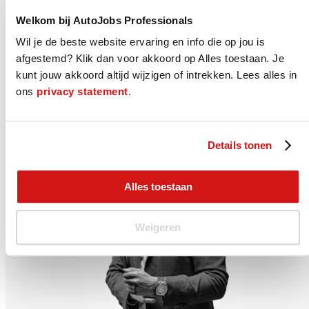
Wat we voor je doen
Welkom bij AutoJobs Professionals
We helpen je graag bij het vinden van jouw juiste nieuwe baan. Dat
Wil je de beste website ervaring en info die op jou is
kan op verschillende manieren. Je kunt bij ons aan de slag als
AutoJobs Professional, je wordt lid van onze Community en laat je
afgestemd? Klik dan voor akkoord op Alles toestaan. Je
projectmatig detacheren of uitzenden bij onze vaste relaties. Direct
kunt jouw akkoord altijd wijzigen of intrekken. Lees alles in
in dienst bij je nieuwe werkgever kan natuurlijk ook. Neem
contact
ons
privacy statement
.
met ons op of solliciteer direct op deze vacature.
0653758590
Solliciteer
Details tonen
Alles toestaan
Weigeren