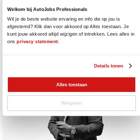
Wat we voor je doen
Welkom bij AutoJobs Professionals
We helpen je graag bij het vinden van jouw juiste nieuwe baan. Dat
Wil je de beste website ervaring en info die op jou is
kan op verschillende manieren. Je kunt bij ons aan de slag als
AutoJobs Professional, je wordt lid van onze Community en laat je
afgestemd? Klik dan voor akkoord op Alles toestaan. Je
projectmatig detacheren of uitzenden bij onze vaste relaties. Direct
kunt jouw akkoord altijd wijzigen of intrekken. Lees alles in
in dienst bij je nieuwe werkgever kan natuurlijk ook. Neem
contact
ons
privacy statement
.
met ons op of solliciteer direct op deze vacature.
0653758590
Solliciteer
Details tonen
Alles toestaan
Weigeren