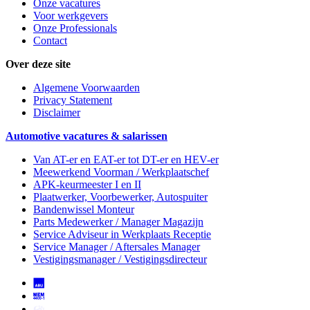
Onze vacatures
Voor werkgevers
Onze Professionals
Contact
Over deze site
Algemene Voorwaarden
Privacy Statement
Disclaimer
Automotive vacatures & salarissen
Van AT-er en EAT-er tot DT-er en HEV-er
Meewerkend Voorman
/ Werkplaatschef
APK-keurmeester I en II
Plaatwerker, Voorbewerker, Autospuiter
Bandenwissel Monteur
Parts Medewerker / Manager Magazijn
Service Adviseur
in Werkplaats Receptie
Service Manager / Aftersales Manager
Vestigingsmanager / Vestigingsdirecteur