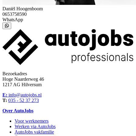
Daniël Hoogenboom
0653758590
WhatsApp
Bezoekadres
Hoge Naarderweg 46
1217 AG Hilversum
E:
info@autojobs.nl
T:
035 - 52 37 273
Over AutoJobs
Voor werknemers
Werken via AutoJobs
AutoJobs vakfamilie