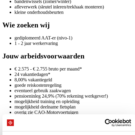
bandenwissels (zomer/winter)
afleverwerk (sleutel inleren/trekhaak monteren)
kleine onderhoudsbeurten
Wie zoeken wij
gediplomeerd AAT-er (nivo-1)
1 - 2 jaar werkervaring
Jouw arbeidsvoorwaarden
€ 2.575 - € 2.755 bruto per maand*
24 vakantiedagen*
8,00% vakantiegeld
goede reiskostenregeling
eventueel gebruik zaakwagen
pensioeninleg 24,9% (70% rekening werkgever!)
mogelijkheid training en opleiding
mogelijkheid deelname fietsplan
overig zie CAO-Motorvoertuigen
* (indicatie obv 40 - 45 urige werkweek)