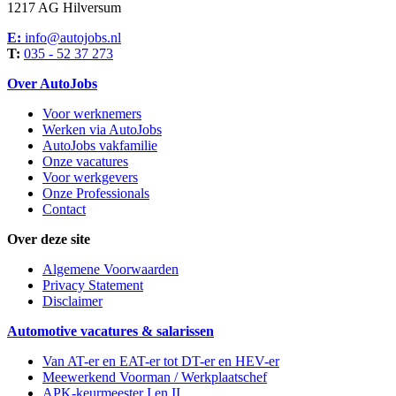
1217 AG Hilversum
E:
info@autojobs.nl
T:
035 - 52 37 273
Over AutoJobs
Voor werknemers
Werken via AutoJobs
AutoJobs vakfamilie
Onze vacatures
Voor werkgevers
Onze Professionals
Contact
Over deze site
Algemene Voorwaarden
Privacy Statement
Disclaimer
Automotive vacatures & salarissen
Van AT-er en EAT-er tot DT-er en HEV-er
Meewerkend Voorman
/ Werkplaatschef
APK-keurmeester I en II