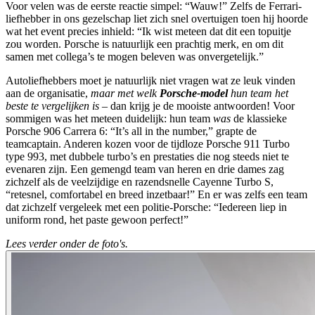
Voor velen was de eerste reactie simpel: “Wauw!” Zelfs de Ferrari-
liefhebber in ons gezelschap liet zich snel overtuigen toen hij hoorde
wat het event precies inhield: “Ik wist meteen dat dit een topuitje
zou worden. Porsche is natuurlijk een prachtig merk, en om dit
samen met collega’s te mogen beleven was onvergetelijk.”
Autoliefhebbers moet je natuurlijk niet vragen wat ze leuk vinden
aan de organisatie,
maar met welk
Porsche-model
hun team het
beste te vergelijken is
– dan krijg je de mooiste antwoorden! Voor
sommigen was het meteen duidelijk: hun team
was
de klassieke
Porsche 906 Carrera 6: “It’s all in the number,” grapte de
teamcaptain. Anderen kozen voor de tijdloze Porsche 911 Turbo
type 993, met dubbele turbo’s en prestaties die nog steeds niet te
evenaren zijn. Een gemengd team van heren en drie dames zag
zichzelf als de veelzijdige en razendsnelle Cayenne Turbo S,
“retesnel, comfortabel en breed inzetbaar!” En er was zelfs een team
dat zichzelf vergeleek met een politie-Porsche: “Iedereen liep in
uniform rond, het paste gewoon perfect!”
Lees verder onder de foto's.