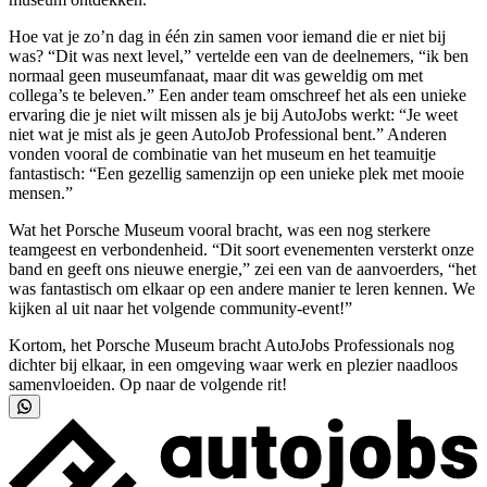
Hoe vat je zo’n dag in één zin samen voor iemand die er niet bij
was? “Dit was next level,” vertelde een van de deelnemers, “ik ben
normaal geen museumfanaat, maar dit was geweldig om met
collega’s te beleven.” Een ander team omschreef het als een unieke
ervaring die je niet wilt missen als je bij AutoJobs werkt: “Je weet
niet wat je mist als je geen AutoJob Professional bent.” Anderen
vonden vooral de combinatie van het museum en het teamuitje
fantastisch: “Een gezellig samenzijn op een unieke plek met mooie
mensen.”
Wat het Porsche Museum vooral bracht, was een nog sterkere
teamgeest en verbondenheid. “Dit soort evenementen versterkt onze
band en geeft ons nieuwe energie,” zei een van de aanvoerders, “het
was fantastisch om elkaar op een andere manier te leren kennen. We
kijken al uit naar het volgende community-event!”
Kortom, het Porsche Museum bracht AutoJobs Professionals nog
dichter bij elkaar, in een omgeving waar werk en plezier naadloos
samenvloeiden. Op naar de volgende rit!